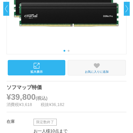
お気に入りに追加
ソフマップ特価
¥39,800
(税込)
消費税¥3,618
税抜¥36,182
在庫
限定数終了
お一人様10点まで