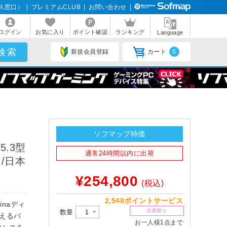
人窓口）
|
プレミアムCLUB
|
お問い合わせ
|
ログイン
お気に入り
ポイント確認
ランキング
Language
新規会員登録
カート
0
ソフマップ特価
5.3型
通常24時間以内に出荷
B /日本
¥254,800
(税込)
2,548ポイントサービス
inaディ
在庫限り
数量
えるバ
お一人様1点まで