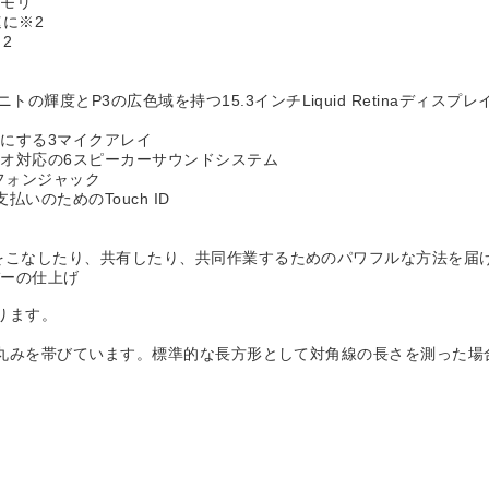
メモリ
に※2
2
輝度とP3の広色域を持つ15.3インチLiquid Retinaディスプレ
にする3マイクアレイ
オ対応の6スピーカーサウンドシステム
ッドフォンジャック
払いのためのTouch ID
をこなしたり、共有したり、共同作業するためのパワフルな方法を届けるmac
バーの仕上げ
ります。
部の隅が丸みを帯びています。標準的な長方形として対角線の長さを測った