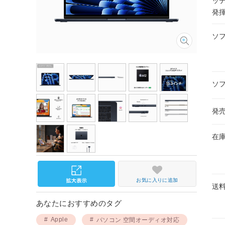
ッ
発
ソ
ソ
発
在
お気に入りに追加
送
あなたにおすすめのタグ
Apple
パソコン 空間オーディオ対応