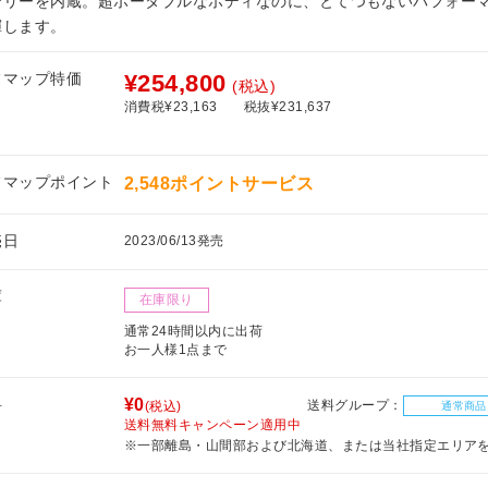
テリーを内蔵。超ポータブルなボディなのに、とてつもないパフォー
揮します。
フマップ特価
¥254,800
(税込)
消費税¥23,163
税抜¥231,637
フマップポイント
2,548ポイントサービス
売日
2023/06/13発売
庫
在庫限り
通常24時間以内に出荷
お一人様1点まで
料
¥0
送料グループ：
(税込)
通常商品
送料無料キャンペーン適用中
※一部離島・山間部および北海道、または当社指定エリア