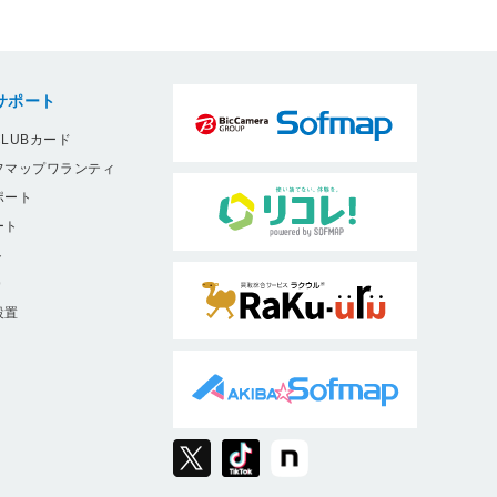
サポート
LUBカード
フマップワランティ
ポート
ート
ト
9
設置