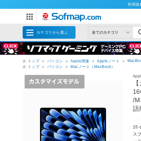
利用規
カテゴリから選ぶ
MacBoo
トップ
＞
パソコン
＞
Apple関連
＞
Appleノート
＞
トップ
＞
パソコン
＞
Macノート（MacBook）
App
【
1
/M
語
15
ス