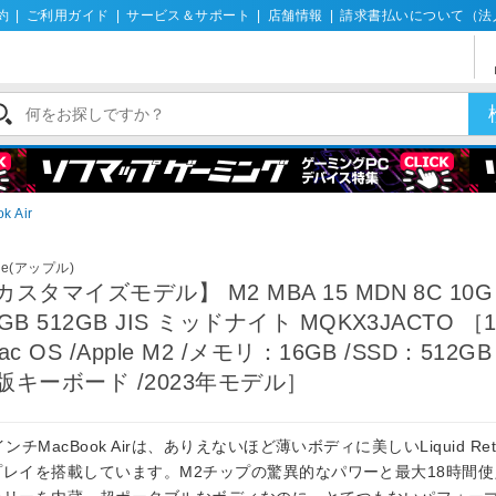
約
|
ご利用ガイド
|
サービス＆サポート
|
店舗情報
|
請求書払いについて（法
k Air
le(アップル)
カスタマイズモデル】 M2 MBA 15 MDN 8C 10G
6GB 512GB JIS ミッドナイト MQKX3JACTO ［1
ac OS /Apple M2 /メモリ：16GB /SSD：512G
版キーボード /2023年モデル］
インチMacBook Airは、ありえないほど薄いボディに美しいLiquid Ret
プレイを搭載しています。M2チップの驚異的なパワーと最大18時間使