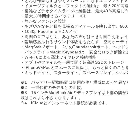
・どんな作業もすばやくスムーズにこなすユニファイド
・イメージフィルタとエフェクトの適用は、最大20％高速
・複雑なビデオタイムラインの編集は、最大40％高速に※
・最大18時間使えるバッテリー※1
・静かなファンレス設計
・あざやかな色と目を見張るディテールを映し出す、500ニトの
・1080p FaceTime HDカメラ
・周囲の音ではなく、あなたの声がはっきり聞こえるよう
・臨場感あふれるサウンド体験をもたらす、空間オーディ
・MagSafe 3ポート、2つのThunderboltポート、ヘ
・バックライトMagic Keyboardと、安全なロック解除と支
・Wi-Fi 6による高速ワイヤレス接続機能
・アプリやファイルを一瞬で開く超高速SSDストレージ
・iPhoneやiPadとスムーズに連係し、もっと多くのこと
・ミッドナイト、スターライト、スペースグレイ、シル
※1 バッテリー駆動時間は使用条件と構成によって異な
※2 一世代前のモデルとの比較。
※3 15インチMacBook Airのディスプレイは上
域はこれより小さくなります）。
※4 iCloudとインターネット接続が必要です。