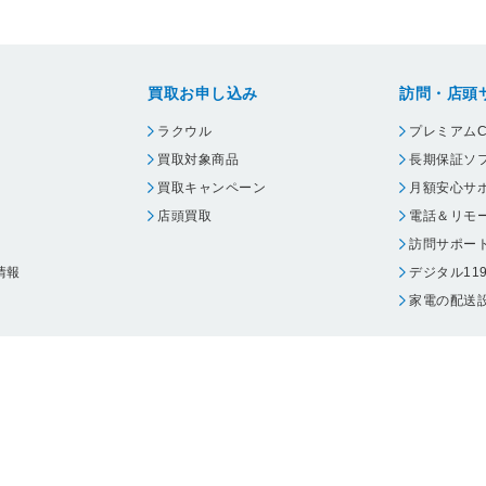
買取お申し込み
訪問・店頭
ラクウル
プレミアムC
買取対象商品
長期保証ソ
買取キャンペーン
月額安心サ
店頭買取
電話＆リモ
訪問サポー
情報
デジタル11
家電の配送
ウェア エーワン