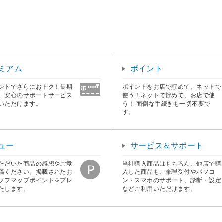
ミアム
ポイント
ントでさらにおトク！長期
ポイントをお店で貯めて、ネットで
、安心のサポートサービス
使う！ネットで貯めて、お店で使
いただけます。
う！ 面倒な手続きも一切不要で
す。
ュー
サービス＆サポート
ただいた商品の感想やご意
当社購入商品はもちろん、他店で購
稿ください。掲載されたお
入した商品も、修理受付やパソコ
ソフマップポイントをプレ
ン・スマホのサポート、診断・設定
たします。
などご利用いただけます。