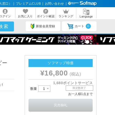
人窓口）
|
プレミアムCLUB
|
お問い合わせ
|
ログイン
お気に入り
ポイント確認
ランキング
Language
新規会員登録
カート
0
ピー
ソフマップ特価
¥16,800
(税込)
1,680ポイントサービス
場！
限定数終了
数量
お一人様1点まで