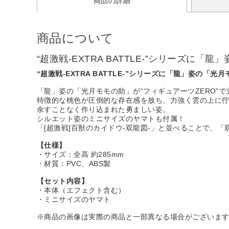
商品の詳細
商品について
“超激戦-EXTRA BATTLE-”シリーズに
“超激戦-EXTRA BATTLE-”シリーズに「龍」姿の「
「龍」姿の「光月モモの助」が“フィギュアーツZERO”で
特徴的な桃色が圧倒的な存在感を放ち、力強く雲の上に
余すことなく作り込まれた勇ましい姿。
シルエット姿のミニサイズのヤマトも付属！
「[超激戦]百獣のカイドウ-双龍図-」と並べることで、
【仕様】
・サイズ：全高 約285mm
・材質：PVC、ABS製
【セット内容】
・本体（エフェクト含む）
・ミニサイズのヤマト
※商品の画像は実際の商品と一部異なる場合がございま