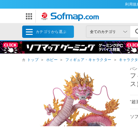
利用規
カテゴリから選ぶ
トップ
＞
ホビー
＞
フィギュア・キャラクター
＞
キャラク
バン
フ
ス
“超
ソ