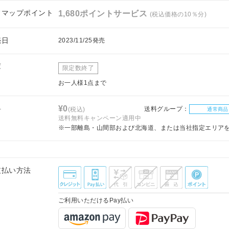
フマップポイント
1,680ポイントサービス
(税込価格の10％分)
売日
2023/11/25発売
庫
限定数終了
お一人様1点まで
料
¥0
送料グループ：
(税込)
通常商品
送料無料キャンペーン適用中
※一部離島・山間部および北海道、または当社指定エリア
支払い方法
ご利用いただけるPay払い