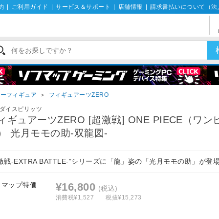
約
|
ご利用ガイド
|
サービス＆サポート
|
店舗情報
|
請求書払いについて（法
ターフィギュア
＞
フィギュアーツZERO
ダイスピリッツ
ィギュアーツZERO [超激戦] ONE PIECE（ワン
） 光月モモの助-双龍図-
激戦-EXTRA BATTLE-”シリーズに「龍」姿の「光月モモの助」が登
フマップ特価
¥16,800
(税込)
消費税¥1,527
税抜¥15,273