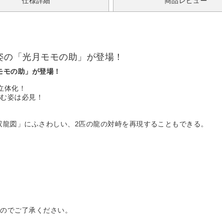
仕様詳細
商品レビュー
「龍」姿の「光月モモの助」が登場！
光月モモの助」が登場！
立体化！
佇む姿は必見！
「双龍図」にふさわしい、2匹の龍の対峙を再現することもできる。
すのでご了承ください。