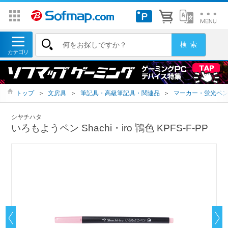
トップ
＞
文房具
＞
筆記具・高級筆記具・関連品
＞
マーカー・蛍光ペ
シヤチハタ
いろもようペン Shachi・iro 鴇色 KPFS-F-PP