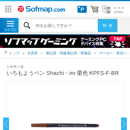
トップ
＞
文房具
＞
筆記具・高級筆記具・関連品
＞
マーカー・蛍光ペ
シヤチハタ
いろもようペン Shachi・iro 栗色 KPFS-F-BR