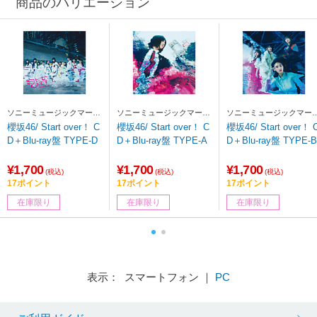
商品のバリエーション
ソニーミュージックマーケ
ソニーミュージックマーケ
ソニーミュージックマー
ティング
ティング
ティング
櫻坂46/ Start over！ C
櫻坂46/ Start over！ C
櫻坂46/ Start over！ 
D＋Blu-ray盤 TYPE-D
D＋Blu-ray盤 TYPE-A
D＋Blu-ray盤 TYPE-B
¥1,700
¥1,700
¥1,700
(税込)
(税込)
(税込)
17ポイント
17ポイント
17ポイント
在庫限り
在庫限り
在庫限り
表示： スマートフォン ｜
PC