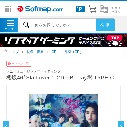
トップ
＞
映像・音楽
＞
CD
＞
邦楽（CD）
ラッピング可
ソニーミュージックマーケティング
櫻坂46/ Start over！ CD＋Blu-ray盤 TYPE-C