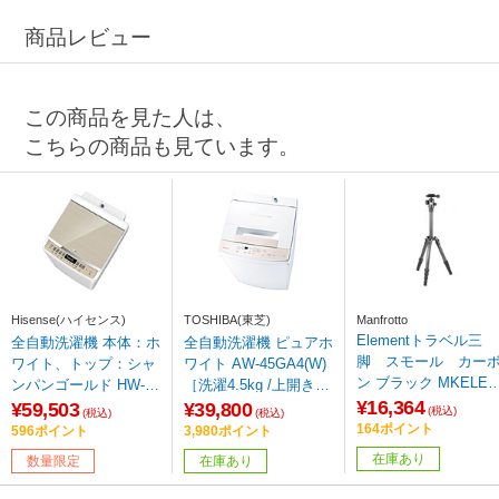
商品レビュー
この商品を見た人は、
こちらの商品も見ています。
Hisense(ハイセンス)
TOSHIBA(東芝)
Manfrotto
Elementトラベル三
全自動洗濯機 本体：ホ
全自動洗濯機 ピュアホ
脚 スモール カー
ワイト、トップ：シャ
ワイト AW-45GA4(W)
ン ブラック MKELES5
ンパンゴールド HW-D
［洗濯4.5kg /上開き /
CF-BH ［5段 /自由雲
¥16,364
G100XH ［洗濯10.0kg
簡易乾燥(送風機能)］
¥59,503
¥39,800
(税込)
(税込)
(税込)
台］
/上開き /簡易乾燥(送風
164ポイント
596ポイント
3,980ポイント
機能)］
在庫あり
数量限定
在庫あり