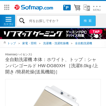
トップ
＞
家電・照明
＞
洗濯機・洗濯乾燥機
＞
全自動洗濯機
Hisense(ハイセンス)
全自動洗濯機 本体：ホワイト、トップ：シャ
ンパンゴールド HW-DG80XH ［洗濯8.0kg /上
開き /簡易乾燥(送風機能)］