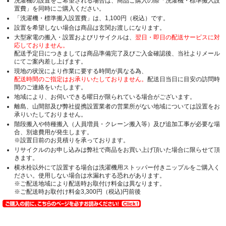
洗濯機の設置をご希望される場合は、商品ご購入の際「洗濯機・標準搬入設
置費」を同時にご購入ください。
「洗濯機・標準搬入設置費」は、1,100円（税込）です。
設置を希望しない場合は商品は玄関お渡しになります。
大型家電の搬入・設置およびリサイクルは、
翌日・即日の配送サービスに対
応しておりません。
配送予定日につきましては商品準備完了及びご入金確認後、当社よりメール
にてご案内差し上げます。
現地の状況により作業に要する時間が異なる為、
配送時間のご指定はお承りいたしておりません。
配送日当日に目安の訪問時
間のご連絡をいたします。
地域により、お伺いできる曜日が限られている場合がございます。
離島、山間部及び弊社提携設置業者の営業所がない地域については設置をお
承りいたしておりません。
階段搬入や特種搬入（人員増員・クレーン搬入等）及び追加工事が必要な場
合、別途費用が発生します。
※設置日前のお見積りを承っております。
リサイクルのお申し込みは弊社で商品をお買い上げ頂いた場合に限らせて頂
きます。
横水栓以外にて設置する場合は洗濯機用ストッパー付きニップルをご購入く
ださい。使用しない場合は水漏れする恐れがあります。
※ご配送地域により配送時お取付け料金は異なります。
※ご配送時お取付け料金3,300円（税込)円前後