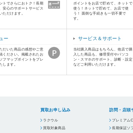
ントでさらにおトク！長期
ポイントをお店で貯めて、ネットで
、安心のサポートサービス
使う！ネットで貯めて、お店で使
いただけます。
う！ 面倒な手続きも一切不要で
す。
ュー
サービス＆サポート
ただいた商品の感想やご意
当社購入商品はもちろん、他店で購
稿ください。掲載されたお
入した商品も、修理受付やパソコ
ソフマップポイントをプレ
ン・スマホのサポート、診断・設定
たします。
などご利用いただけます。
買取お申し込み
訪問・店頭
ラクウル
プレミアムC
買取対象商品
長期保証ソ