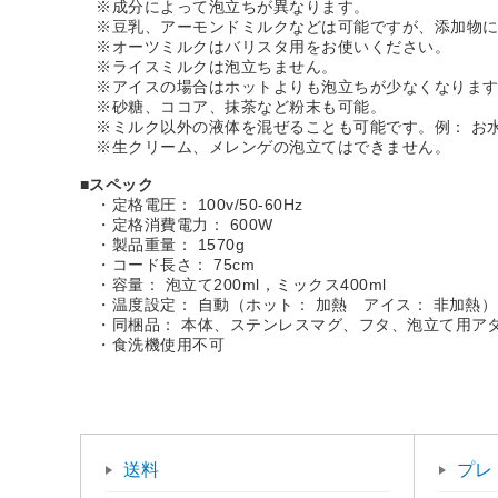
※成分によって泡立ちが異なります。
※豆乳、アーモンドミルクなどは可能ですが、添加物に
※オーツミルクはバリスタ用をお使いください。
※ライスミルクは泡立ちません。
※アイスの場合はホットよりも泡立ちが少なくなります
※砂糖、ココア、抹茶など粉末も可能。
※ミルク以外の液体を混ぜることも可能です。例： お
※生クリーム、メレンゲの泡立てはできません。
■
スペック
・定格電圧： 100v/50-60Hz
・定格消費電力： 600W
・製品重量： 1570g
・コード長さ： 75cm
・容量： 泡立て200ml，ミックス400ml
・温度設定： 自動（ホット： 加熱 アイス： 非加熱）
・同梱品： 本体、ステンレスマグ、フタ、泡立て用ア
・食洗機使用不可
送料
プレ