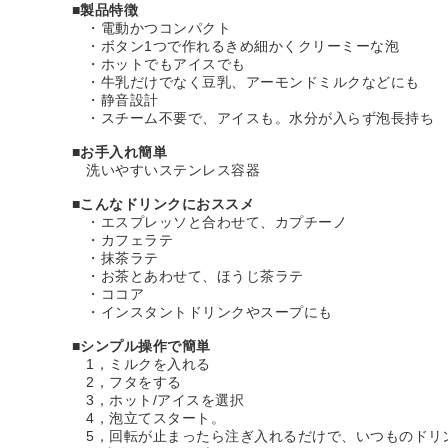
■
製品特徴
・電動かつコンパクト
・ボタン1つで作れるきめ細かくクリーミーな泡
・ホットでもアイスでも
・牛乳だけでなく豆乳、アーモンドミルクなどにも
・静音設計
・スチーム不要で、アイスも。水分が入らず泡長持ち
■
お手入れ簡単
洗いやすいステンレス容器
■
こんなドリンクにおススメ
・エスプレッソと合わせて、カプチーノ
・カフェラテ
・抹茶ラテ
・お茶とあわせて、ほうじ茶ラテ
・ココア
・インスタントドリンクやスープにも
■
シンプル操作で簡単
1，ミルクを入れる
2，フタをする
3，ホット/アイスを選択
4，泡立てスタート。
5，回転が止まったら注ぎ入れるだけで、いつものドリ