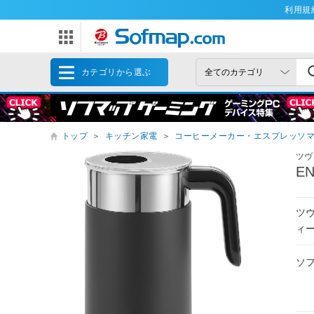
利用規
カテゴリから選ぶ
トップ
＞
キッチン家電
＞
コーヒーメーカー・エスプレッソ
ツヴ
E
ツ
ィ
ソ