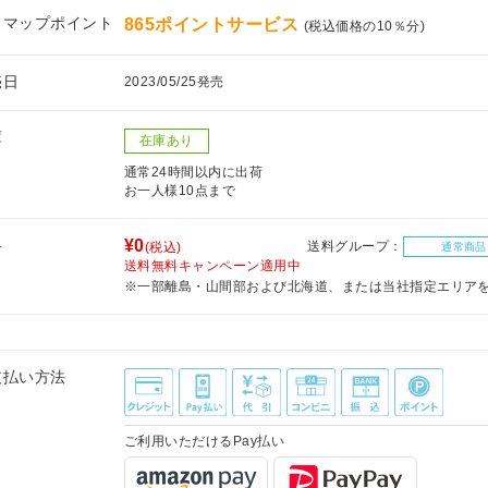
フマップポイント
865ポイントサービス
(税込価格の10％分)
売日
2023/05/25発売
庫
在庫あり
通常24時間以内に出荷
お一人様10点まで
料
¥0
送料グループ：
(税込)
通常商品
送料無料キャンペーン適用中
※一部離島・山間部および北海道、または当社指定エリア
支払い方法
ご利用いただけるPay払い