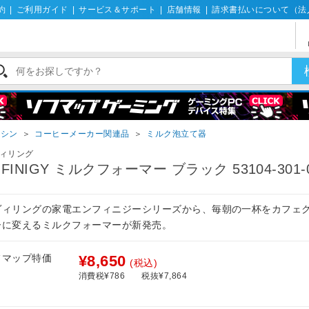
約
|
ご利用ガイド
|
サービス＆サポート
|
店舗情報
|
請求書払いについて（法
マシン
＞
コーヒーメーカー関連品
＞
ミルク泡立て器
ィリング
NFINIGY ミルクフォーマー ブラック 53104-301-
ヴィリングの家電エンフィニジーシリーズから、毎朝の一杯をカフェ
ーに変えるミルクフォーマーが新発売。
フマップ特価
¥8,650
(税込)
消費税¥786
税抜¥7,864