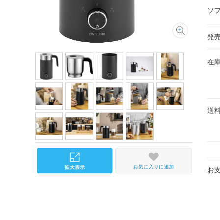
ソ
発
在
送
お気に入りに追加
お