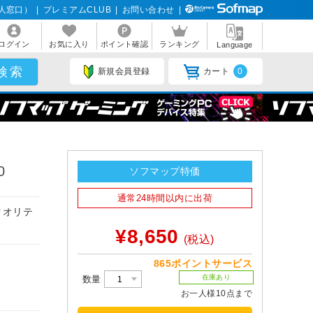
人窓口）
|
プレミアムCLUB
|
お問い合わせ
|
ログイン
お気に入り
ポイント確認
ランキング
Language
新規会員登録
カート
0
0
ソフマップ特価
通常24時間以内に出荷
クオリテ
¥8,650
(税込)
865ポイントサービス
在庫あり
数量
お一人様10点まで