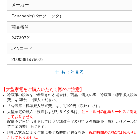
メーカー
Panasonic(パナソニック)
商品番号
24739721
JANコード
2000381976022
もっと見る
【大型家電をご購入いただく際のご注意】
冷蔵庫の設置をご希望される場合は、商品ご購入の際「冷蔵庫・標準搬入設置
費」を同時にご購入ください。
「冷蔵庫・標準搬入設置費」は、1,100円（税込）です。
大型家電の搬入・設置およびリサイクルは、
翌日・即日の配送サービスに対応
しておりません。
配送予定日につきましては商品準備完了及びご入金確認後、当社よりメールに
てご案内差し上げます。
現地の状況により作業に要する時間が異なる為、
配送時間のご指定はお承りい
たしておりません。