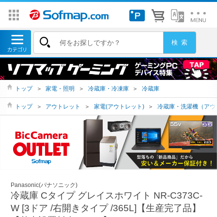
トップ
＞
家電・照明
＞
冷蔵庫・冷凍庫
＞
冷蔵庫
トップ
＞
アウトレット
＞
家電(アウトレット)
＞
冷蔵庫・洗濯機（アウ
Panasonic(パナソニック)
冷蔵庫 Cタイプ グレイスホワイト NR-C373C-
W [3ドア /右開きタイプ /365L]【生産完了品】