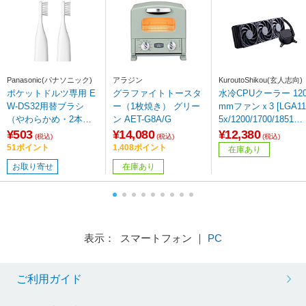
Panasonic(パナソニック)
アラジン
KuroutoShikou(玄人志向)
ポケットドルツ専用 E
グラファイトトースタ
水冷CPUクーラー 12
W-DS32用替ブラシ
ー（1枚焼き） グリー
mmファンｘ3 [LGA11
（やわらかめ・2本
ン AET-G8A/G
5x/1200/1700/1851・
入） EW0959-W 白
M5/AM4] LED無し ブ
¥503
¥14,080
¥12,380
(税込)
(税込)
(税込)
ラック KURO-AIOWC
51ポイント
1,408ポイント
在庫あり
360/V2 【864】
お取り寄せ
在庫あり
表示： スマートフォン ｜
PC
ご利用ガイド