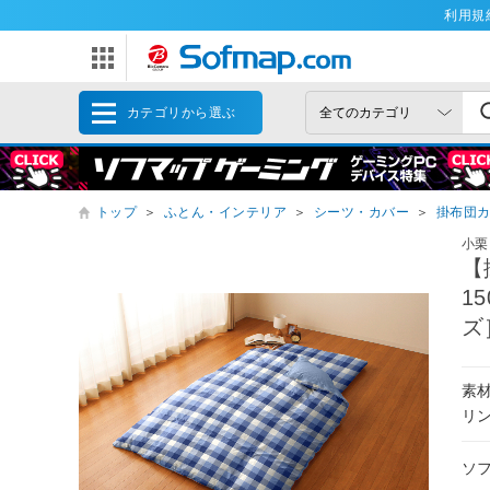
利用規
カテゴリから選ぶ
トップ
＞
ふとん・インテリア
＞
シーツ・カバー
＞
掛布団
小栗
【
1
ズ
素材
リ
ソ