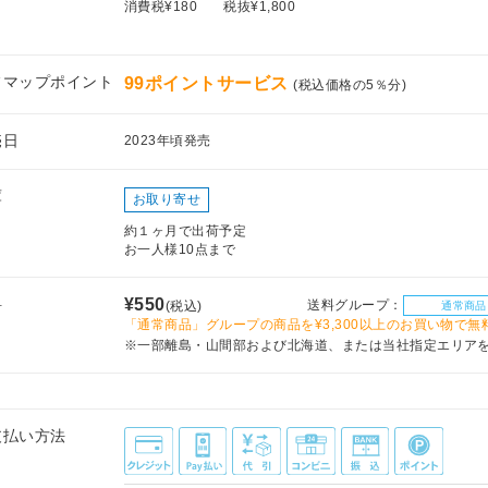
消費税¥180
税抜¥1,800
フマップポイント
99ポイントサービス
(税込価格の5％分)
売日
2023年頃発売
庫
お取り寄せ
約１ヶ月で出荷予定
お一人様10点まで
料
¥550
送料グループ：
(税込)
通常商品
「通常商品」グループの商品を¥3,300以上のお買い物で無
※一部離島・山間部および北海道、または当社指定エリア
支払い方法