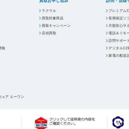
買取お申し込み
訪問・店頭
ラクウル
プレミアムC
買取対象商品
長期保証ソ
買取キャンペーン
月額安心サ
店頭買取
電話＆リモ
訪問サポー
情報
デジタル11
家電の配送
ウェア エーワン