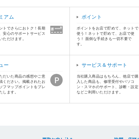
ミアム
ポイント
ントでさらにおトク！長期
ポイントをお店で貯めて、ネットで
、安心のサポートサービス
使う！ネットで貯めて、お店で使
いただけます。
う！ 面倒な手続きも一切不要で
す。
ュー
サービス＆サポート
ただいた商品の感想やご意
当社購入商品はもちろん、他店で購
稿ください。掲載されたお
入した商品も、修理受付やパソコ
ソフマップポイントをプレ
ン・スマホのサポート、診断・設定
たします。
などご利用いただけます。