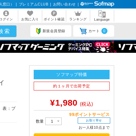
人窓口）
|
プレミアムCLUB
|
お問い合わせ
|
ログイン
お気に入り
ポイント確認
ランキング
Language
新規会員登録
カート
0
ソフマップ特価
サイ
約１ヶ月で出荷予定
¥1,980
(税込)
用 表：プ
99ポイントサービス
お取り寄せ
数量
お一人様10点まで