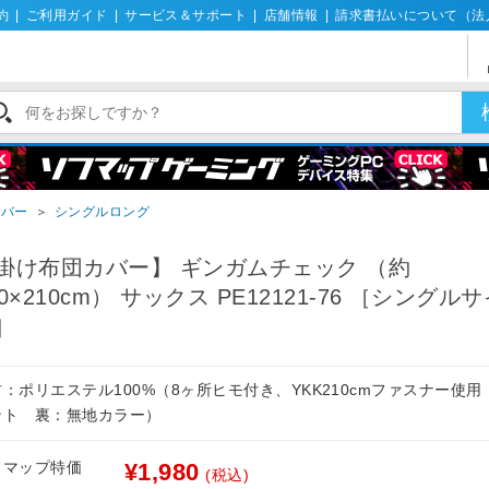
約
|
ご利用ガイド
|
サービス＆サポート
|
店舗情報
|
請求書払いについて（法
カバー
＞
シングルロング
掛け布団カバー】 ギンガムチェック （約
50×210cm） サックス PE12121-76 ［シングル
］
：ポリエステル100%（8ヶ所ヒモ付き、YKK210cmファスナー使
ント 裏：無地カラー）
フマップ特価
¥1,980
(税込)