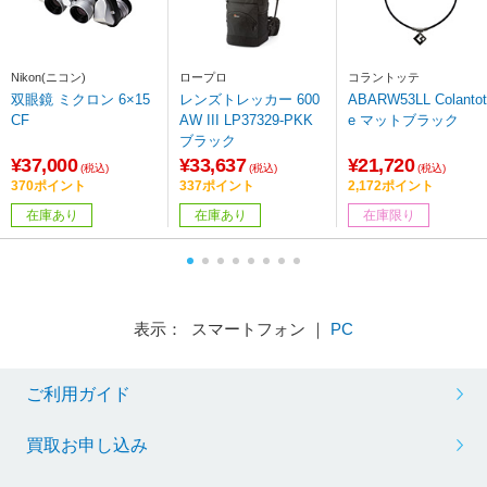
Nikon(ニコン)
ロープロ
コラントッテ
双眼鏡 ミクロン 6×15
レンズトレッカー 600
ABARW53LL Colantot
CF
AW III LP37329-PKK
e マットブラック
ブラック
¥37,000
¥33,637
¥21,720
(税込)
(税込)
(税込)
370ポイント
337ポイント
2,172ポイント
在庫あり
在庫あり
在庫限り
表示： スマートフォン ｜
PC
ご利用ガイド
買取お申し込み