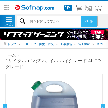
トップ
＞
工具・DIY・防犯・防災
＞
工事用品
＞
管工機材
＞
スプレー
エーゼット
2サイクルエンジンオイル ハイグレード 4L FD
グレード