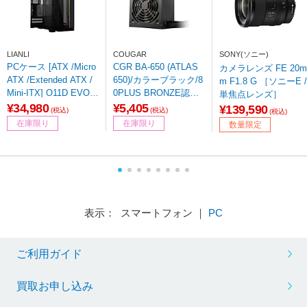
LIANLI
COUGAR
SONY(ソニー)
PCケース [ATX /Micro
CGR BA-650 (ATLAS
カメラレンズ FE 20m
ATX /Extended ATX /
650)/カラーブラック/8
m F1.8 G ［ソニーE /
Mini-ITX] O11D EVO X
0PLUS BRONZE認証6
単焦点レンズ］
L ブラック
50W電源/ケ-ブル直付
¥34,980
¥5,405
¥139,590
(税込)
(税込)
(税込)
け式電源ユニット ATL
在庫限り
在庫限り
数量限定
AS ブラック CGR BA-
650 ［650W /ATX /80
PLUS Bronze］
表示： スマートフォン ｜
PC
ご利用ガイド
買取お申し込み