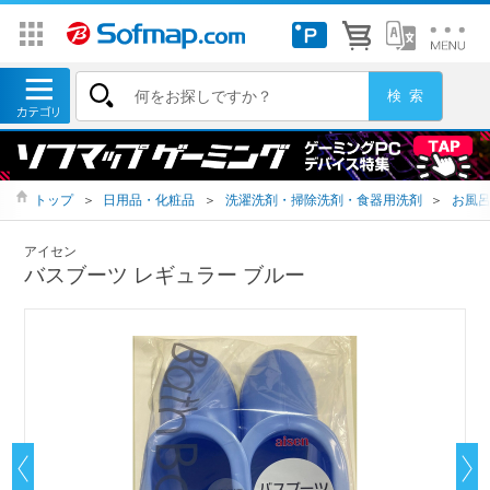
トップ
＞
日用品・化粧品
＞
洗濯洗剤・掃除洗剤・食器用洗剤
＞
お風
アイセン
バスブーツ レギュラー ブルー