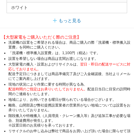
ホワイト
もっと見る
【大型家電をご購入いただく際のご注意】
洗濯機の設置をご希望される場合は、商品ご購入の際「洗濯機・標準搬入設
置費」を同時にご購入ください。
「洗濯機・標準搬入設置費」は、1,100円（税込）です。
設置を希望しない場合は商品は玄関お渡しになります。
大型家電の搬入・設置およびリサイクルは、
翌日・即日の配送サービスに対
応しておりません。
配送予定日につきましては商品準備完了及びご入金確認後、当社よりメール
にてご案内差し上げます。
現地の状況により作業に要する時間が異なる為、
配送時間のご指定はお承りいたしておりません。
配送日当日に目安の訪問時
間のご連絡をいたします。
地域により、お伺いできる曜日が限られている場合がございます。
離島、山間部及び弊社提携設置業者の営業所がない地域については設置をお
承りいたしておりません。
階段搬入や特種搬入（人員増員・クレーン搬入等）及び追加工事が必要な場
合、別途費用が発生します。
※設置日前のお見積りを承っております。
リサイクルのお申し込みは弊社で商品をお買い上げ頂いた場合に限らせて頂