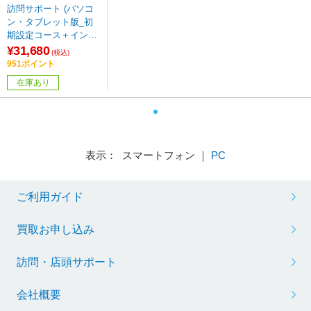
訪問サポート (パソコ
ン・タブレット版_初
期設定コース＋インタ
ーネット・周辺設定)
¥31,680
(税込)
パッケージ版 ※訪問対
951ポイント
応エリアをご確認くだ
在庫あり
さい※
表示： スマートフォン ｜
PC
ご利用ガイド
買取お申し込み
訪問・店頭サポート
会社概要