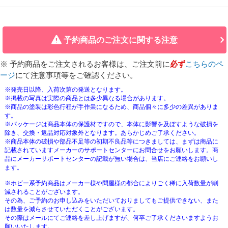
予約商品のご注文に関する注意
※ 予約商品をご注文されるお客様は、ご注文前に
必ず
こちらのペ
ージ
にて注意事項等をご確認ください。
※発売日以降、入荷次第の発送となります。
※掲載の写真は実際の商品とは多少異なる場合があります。
※商品の塗装は彩色行程が手作業になるため、商品個々に多少の差異がありま
す。
※パッケージは商品本体の保護材ですので、本体に影響を及ぼすような破損を
除き、交換・返品対応対象外となります。あらかじめご了承ください。
※商品本体の破損や部品不足等の初期不良品等につきましては、まずは商品に
記載されていますメーカーのサポートセンターにお問合せをお願いします。商
品にメーカーサポートセンターの記載が無い場合は、当店にご連絡をお願いし
ます。
※ホビー系予約商品はメーカー様や問屋様の都合によりごく稀に入荷数量が削
減されることがございます。
その為、ご予約のお申し込みをいただいておりましてもご提供できない、また
は数量を減らさせていただくことがございます。
その際はメールにてご連絡を差し上げますが、何卒ご了承くださいますようお
願いいたします。