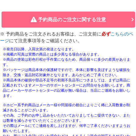
予約商品のご注文に関する注意
※ 予約商品をご注文されるお客様は、ご注文前に
必ず
こちらのペ
ージ
にて注意事項等をご確認ください。
※発売日以降、入荷次第の発送となります。
※掲載の写真は実際の商品とは多少異なる場合があります。
※商品の塗装は彩色行程が手作業になるため、商品個々に多少の差異がありま
す。
※パッケージは商品本体の保護材ですので、本体に影響を及ぼすような破損を
除き、交換・返品対応対象外となります。あらかじめご了承ください。
※商品本体の破損や部品不足等の初期不良品等につきましては、まずは商品に
記載されていますメーカーのサポートセンターにお問合せをお願いします。商
品にメーカーサポートセンターの記載が無い場合は、当店にご連絡をお願いし
ます。
※ホビー系予約商品はメーカー様や問屋様の都合によりごく稀に入荷数量が削
減されることがございます。
その為、ご予約のお申し込みをいただいておりましてもご提供できない、また
は数量を減らさせていただくことがございます。
その際はメールにてご連絡を差し上げますが、何卒ご了承くださいますようお
願いいたします。