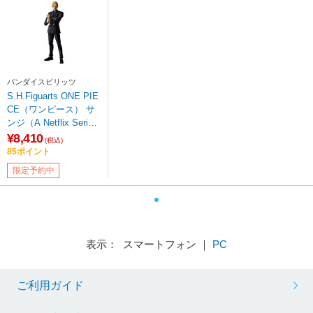
バンダイスピリッツ
S.H.Figuarts ONE PIE
CE（ワンピース） サ
ンジ（A Netflix Serie
s：ONE PIECE）
¥8,410
(税込)
85ポイント
限定予約中
表示： スマートフォン ｜
PC
ご利用ガイド