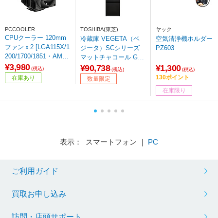
PCCOOLER
TOSHIBA(東芝)
ヤック
CPUクーラー 120mm
冷蔵庫 VEGETA（ベ
空気清浄機ホルダ
ファンｘ2 [LGA115X/1
ジータ）SCシリーズ
PZ603
200/1700/1851・AM4/
マットチャコール GR-
AM5] RT620PRO ブラ
¥3,980
Y36SC(KZ) ［幅60cm
¥90,738
¥1,300
(税込)
(税込)
(税込)
ック RT620PRO-BK
/356L /3ドア /右開きタ
130ポイント
在庫あり
数量限定
イプ /2025年］【基本
在庫限り
設置料金セット】
表示： スマートフォン ｜
PC
ご利用ガイド
買取お申し込み
訪問・店頭サポート