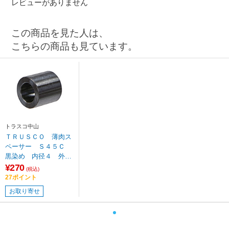
レビューがありません
この商品を見た人は、
こちらの商品も見ています。
トラスコ中山
ＴＲＵＳＣＯ 薄肉ス
ペーサー Ｓ４５Ｃ
黒染め 内径４ 外径
１２ 厚み１５ TMCB
¥270
(税込)
4-12-15
27ポイント
お取り寄せ