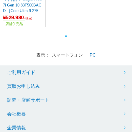
7i Gen 10 83F500BAC
D ［Core-Ultra-9-275H
X／32GB／SSD1TB／
¥529,980
(税込)
GeForce RTX 5080(16
店舗併売品
GB)／16インチ／Wind
ows11 Home(中国語
版)］
表示： スマートフォン ｜
PC
ご利用ガイド
買取お申し込み
訪問・店頭サポート
会社概要
企業情報