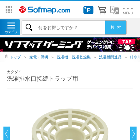
トップ
＞
家電・照明
＞
洗濯機・洗濯乾燥機
＞
洗濯機関連品
＞
排水
カクダイ
洗濯排水口接続トラップ用