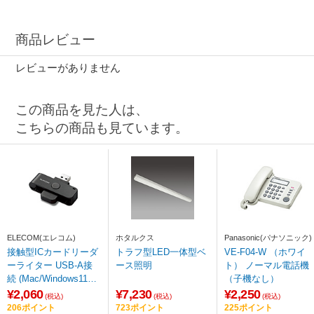
商品レビュー
レビューがありません
この商品を見た人は、
こちらの商品も見ています。
ELECOM(エレコム)
ホタルクス
Panasonic(パナソニック)
接触型ICカードリーダ
トラフ型LED一体型ベ
VE-F04-W （ホワイ
ーライター USB-A接
ース照明
ト） ノーマル電話機
続 (Mac/Windows11対
（子機なし）
応) ブラック MR-ICD1
¥2,060
¥7,230
¥2,250
(税込)
(税込)
(税込)
02BK ［マイナンバー
206ポイント
723ポイント
225ポイント