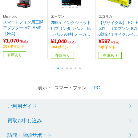
Manfrotto
エーワン
エコリカ
スマートフォン用三脚
28907 インクジェット
【リサイクル】 ECI-
アダプター MCLAMP
用プリンタラベル 紙
50Y （エプソン ICY
【864】
ラベル A4判 ノーカッ
0対応/リサイクルイン
¥1,070
ト
クカートリッジ/イエ
¥1,040
¥597
(税込)
(税込)
(税込)
ー）
107ポイント
104ポイント
6ポイント
在庫あり
在庫あり
在庫あり
表示： スマートフォン ｜
PC
ご利用ガイド
買取お申し込み
訪問・店頭サポート