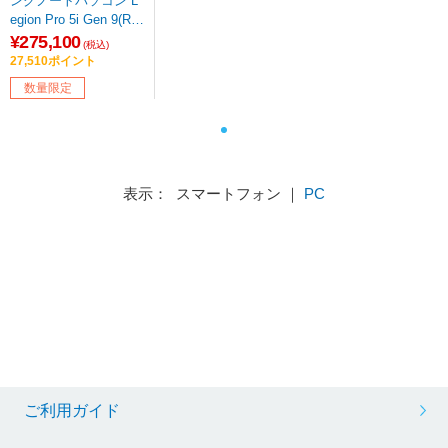
ングノートパソコン L
egion Pro 5i Gen 9(RT
X 4060) オニキスグレ
¥275,100
(税込)
ー ［16.0型 /Windows1
27,510ポイント
1 Home /intel Core i7 /
数量限定
メモリ：16GB /SSD：
1TB /日本語版キーボ
ード /2025年3月モデ
ル］ 【sof001】
表示： スマートフォン ｜
PC
ご利用ガイド