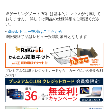
ゲーミングノートPC Windows
ノートパソコン MSI
※ゲーミングノートPCには基本的にマウスが付属して
おりません。 詳しくは商品の仕様詳細をご確認くださ
ゲーミングノートPC MSI
い。
ノートパソコン Core i9
商品レビュー投稿はこちらから
※販売終了品はレビュー投稿対象外となります
プレミアムCLUBクレジットカードなら、カード払いの分割金利
が0円！