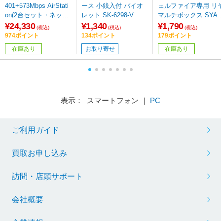
401+573Mbps AirStati
ース 小銭入付 バイオ
ェルファイア専用 リ
on(2台セット・ネット
レット SK-6298-V
マルチボックス SYAV
脅威ブロッカー2対応)
11
¥24,330
¥1,340
¥1,790
(税込)
(税込)
(税込)
ホワイト WNR-5400X
974ポイント
134ポイント
179ポイント
E6P/2S ［Wi-Fi 6E(ax)
在庫あり
お取り寄せ
在庫あり
/IPv6対応］
表示： スマートフォン ｜
PC
ご利用ガイド
買取お申し込み
訪問・店頭サポート
会社概要