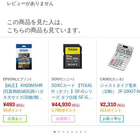
レビューがありません
この商品を見た人は、
こちらの商品も見ています。
EPSON(エプソン)
SONY(ソニー)
CASIO(カシオ)
【純正】 KH20MSHR
SDXCカード 【TOUG
ジャストタイプ電卓
(写真用紙/絹目調/ハガ
H（タフ）】SF-Gシリ
（10桁） JF-100GT-N
キ大サイズ/20枚/郵便
ーズ タフ仕様 SF-G64
番号枠付) 【864】
T [64GB /Class10]
¥493
¥44,930
¥2,310
(税込)
(税込)
(税込)
50ポイント
1,798ポイント
231ポイント
在庫あり
在庫限り
お取り寄せ