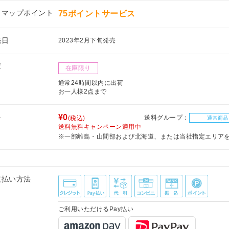
フマップポイント
75ポイントサービス
売日
2023年2月下旬発売
庫
在庫限り
通常24時間以内に出荷
お一人様2点まで
料
¥0
送料グループ：
(税込)
通常商品
送料無料キャンペーン適用中
※一部離島・山間部および北海道、または当社指定エリア
支払い方法
ご利用いただけるPay払い