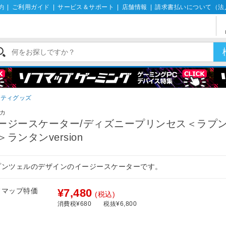
約
|
ご利用ガイド
|
サービス＆サポート
|
店舗情報
|
請求書払いについて（法
エティグッズ
カ
ージースケーター/ディズニープリンセス＜ラプ
＞ランタンversion
プンツェルのデザインのイージースケーターです。
フマップ特価
¥7,480
(税込)
消費税¥680
税抜¥6,800