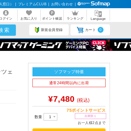
人窓口）
|
プレミアムCLUB
|
お問い合わせ
|
ログイン
お気に入り
ポイント確認
ランキング
Language
新規会員登録
カート
0
ンツェ
ソフマップ特価
通常24時間以内に出荷
¥7,480
(税込)
75ポイントサービス
在庫限り
数量
お一人様2点まで