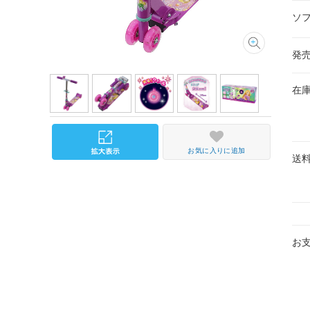
ソ
発
在
お気に入りに追加
送
お