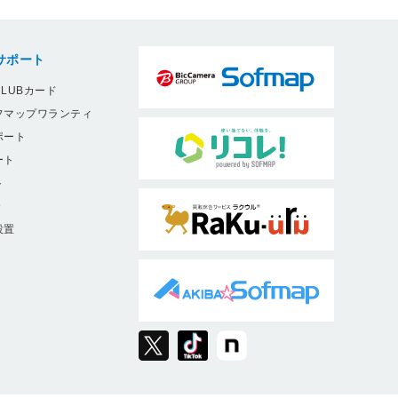
サポート
LUBカード
フマップワランティ
ポート
ート
ト
9
設置