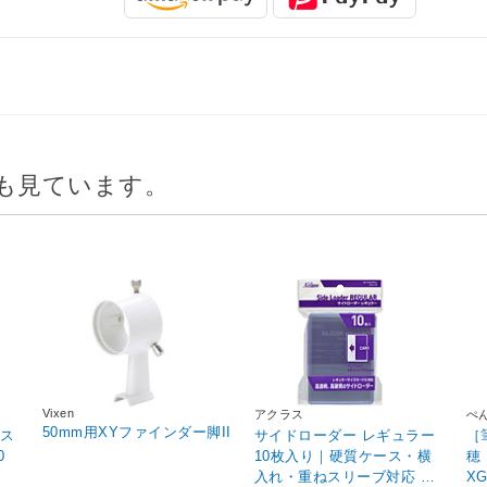
も見ています。
Vixen
アクラス
ぺ
50mm用XYファインダー脚II
(ス
サイドローダー レギュラー
［
10枚入り｜硬質ケース・横
穂
入れ・重ねスリーブ対応 ク
XG