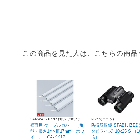
この商品を見た人は、こちらの商品
SANWA SUPPLY(サンワサプラ
Nikon(ニコン)
イ)
壁面用 ケーブルカバー （角
防振双眼鏡 STABILIZED
型・長さ1m×幅17mm・ホワ
タビライズ) 10x25 S ［10
イト） CA-KK17
倍］