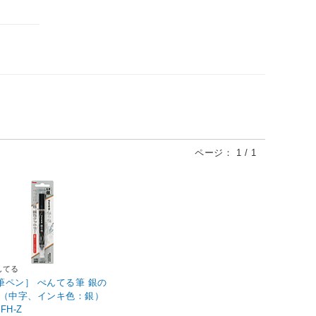
ページ：
1
/
1
んてる
筆ペン］ ぺんてる筆 銀の
 （中字、インキ色：銀）
FH-Z