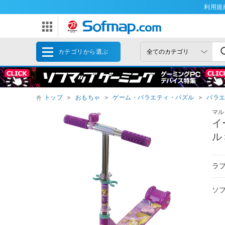
利用規
カテゴリから選ぶ
トップ
＞
おもちゃ
＞
ゲーム・バラエティ・パズル
＞
バラ
マル
イ
ル
ラ
ソ