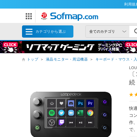
利用規
カテゴリから選ぶ
トップ
＞
液晶モニター・周辺機器
＞
キーボード・マウス・
LO
〔
続・
快
コ
作
で