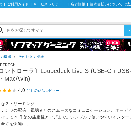
約
|
ご利用ガイド
|
サービス＆サポート
|
店舗情報
|
請求書払いについて（法
入力機器
＞
その他入力機器
UPEDECK
コントローラ〕Loupedeck Live S (USB-C＋USB
Mac/Win)
4.0
（1件の商品レビュー）
適なストリーミング
ンテンツの配信、視聴者とのスムーズなコミュニケーション、オーデ
、そしてPC作業の生産性アップまで。シンプルで使いやすいインター
、全てを快適に。