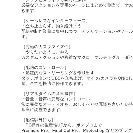
必要なアクションを専用のページにまとめて割当て、4つ
きます。
［シームレスなインターフェース］
・立ち止まらず、動き続けよう
配信や制作業務に集中しつつ、アプリケーションやツー
す。
［究極のカスタマイズ性］
・やりたいように、やる
カスタムアクションや複雑なマクロ、マルチトグル、ダ
［配信のコントロール］
・熱狂的なストリーミングを作り出す
タッチボタンでOBSを立ち上げ、マイク/カメラをON
整、全てを快適に操作できます。
［リアルタイムの音量操作］
・音量・音声の完璧なコントロール
常に完璧なオーディオを。おしゃべりや冗談を言いたい
即座に調整できます。
［配信以外にも］
・PC操作の生産性UPから、ポスプロまで
Premiere Pro、Final Cut Pro、Photosh