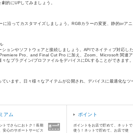
を劇的にUPしてみましょう。
ワークフローに沿ってカスタマイズしましょう。RGBカラーの変更、静的
ル
ンやソフトウェアと接続しましょう。APIでネイティブ対応したOBS Studio
shop、Premiere Pro、and Final Cut Pro に加え、Zoom、Micros
から様々なプラグイン/プロファイルをデバイスにDLすることができます
全て揃っています。日々様々なアイテムが公開され、デバイスに最適化なツ
ミアム
ポイント
ントでさらにおトク！長期
ポイントをお店で貯めて、ネットで
、安心のサポートサービス
使う！ネットで貯めて、お店で使