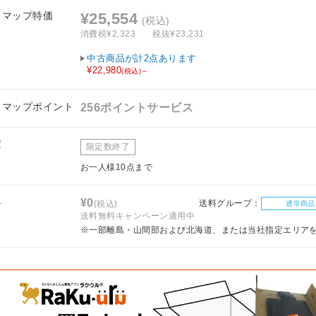
フマップ特価
¥25,554
(税込)
消費税¥2,323
税抜¥23,231
中古商品が計2点あります
¥22,980
(税込)～
フマップポイント
256ポイントサービス
庫
限定数終了
お一人様10点まで
料
¥0
送料グループ：
(税込)
通常商品
送料無料キャンペーン適用中
※一部離島・山間部および北海道、または当社指定エリア