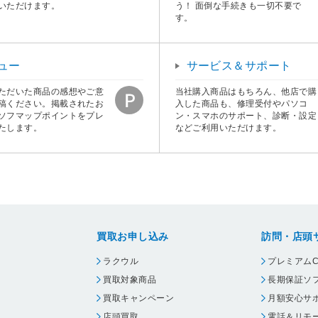
いただけます。
う！ 面倒な手続きも一切不要で
す。
ュー
サービス＆サポート
ただいた商品の感想やご意
当社購入商品はもちろん、他店で購
稿ください。掲載されたお
入した商品も、修理受付やパソコ
ソフマップポイントをプレ
ン・スマホのサポート、診断・設定
たします。
などご利用いただけます。
買取お申し込み
訪問・店頭
ラクウル
プレミアムC
買取対象商品
長期保証ソ
買取キャンペーン
月額安心サ
店頭買取
電話＆リモ