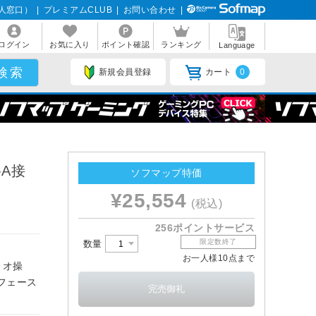
人窓口）
|
プレミアムCLUB
|
お問い合わせ
|
ログイン
お気に入り
ポイント確認
ランキング
Language
新規会員登録
カート
0
-A接
ソフマップ特価
¥25,554
(税込)
256ポイントサービス
限定数終了
数量
お一人様10点まで
ィオ操
フェース