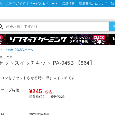
約
|
ご利用ガイド
|
サービス＆サポート
|
店舗情報
|
請求書払いについて（法
＞
その他DOS/Vパーツ
ネックス
セットスイッチキット PA-045B 【864】
ソコンをリセットさせる時に押すスイッチです。
フマップ特価
¥245
(税込)
消費税¥22
税抜¥223
売日
2023年頃発売