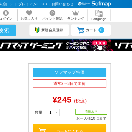
人窓口）
|
プレミアムCLUB
|
お問い合わせ
|
ログイン
お気に入り
ポイント確認
ランキング
Language
新規会員登録
カート
0
ソフマップ特価
通常2～3日で出荷
¥245
(税込)
在庫あり
数量
お一人様10点まで