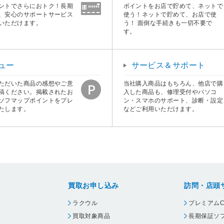
ントでさらにおトク！長期
ポイントをお店で貯めて、ネットで
、安心のサポートサービス
使う！ネットで貯めて、お店で使
いただけます。
う！ 面倒な手続きも一切不要で
す。
ュー
サービス＆サポート
ただいた商品の感想やご意
当社購入商品はもちろん、他店で購
稿ください。掲載されたお
入した商品も、修理受付やパソコ
ソフマップポイントをプレ
ン・スマホのサポート、診断・設定
たします。
などご利用いただけます。
買取お申し込み
訪問・店頭
ラクウル
プレミアムC
買取対象商品
長期保証ソ