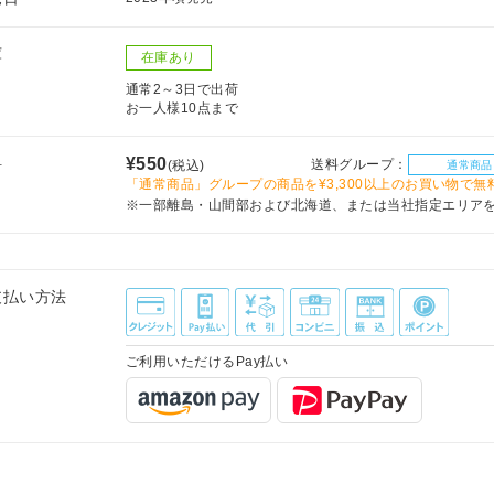
庫
在庫あり
通常2～3日で出荷
お一人様10点まで
料
¥550
送料グループ：
(税込)
通常商品
「通常商品」グループの商品を¥3,300以上のお買い物で無
※一部離島・山間部および北海道、または当社指定エリア
支払い方法
ご利用いただけるPay払い