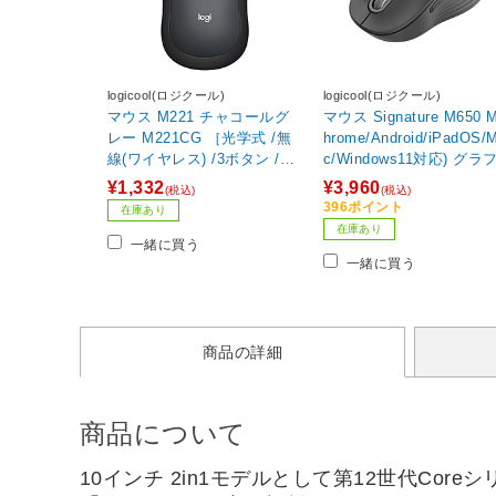
logicool(ロジクール)
logicool(ロジクール)
マウス M221 チャコールグ
マウス Signature M650 
レー M221CG ［光学式 /無
hrome/Android/iPadOS/
線(ワイヤレス) /3ボタン /US
c/Windows11対応) グラ
B］
イト M650MGR ［光学式 
¥1,332
¥3,960
(税込)
(税込)
無線(ワイヤレス) /5ボタン
396ポイント
在庫あり
Bluetooth・USB］
在庫あり
一緒に買う
一緒に買う
商品の詳細
商品について
10インチ 2in1モデルとして第12世代Cor