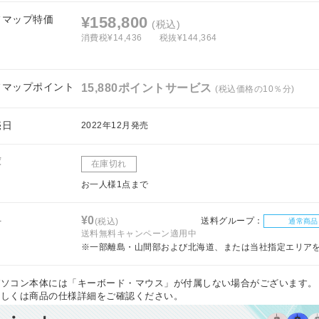
フマップ特価
¥158,800
(税込)
消費税¥14,436
税抜¥144,364
フマップポイント
15,880ポイントサービス
(税込価格の10％分)
売日
2022年12月発売
庫
在庫切れ
お一人様1点まで
料
¥0
送料グループ：
(税込)
通常商品
送料無料キャンペーン適用中
※一部離島・山間部および北海道、または当社指定エリア
パソコン本体には「キーボード・マウス」が付属しない場合がございます。
しくは商品の仕様詳細をご確認ください。