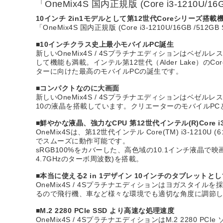
「OneMix4S 国内正規版 (Core i3-1210U/
10インチ 2in1モデルとして第12世代Coreシリーズ搭載
「OneMix4S 国内正規版 (Core i3-1210U/16GB /512
■10インチクラス史上最小モバイルPC誕生
新しいOneMix4S / 4Sプラチナエディションはベ
して機能も満載。インテル第12世代（Alder Lake
ターに向けた最高のモバイルPCの誕生です。
■コンパクトなのに大画面
新しいOneMix4S / 4Sプラチナエディションはベゼル
10の液晶を搭載しています。クリエーターのモバイルP
■鮮やかな液晶、強力なCPU 第12世代インテル(R)Core
OneMix4Sは、第12世代インテル Core(TM) i3
でスムーズに動作可能です。
sRGB100%をカバーした、高色域の10.1インチ液晶で映画
4.7GHzのターボ周波数)を搭載。
■本当に使える2 in 1デザイン 10インチのタブレット
OneMix4S / 4Sプラチナエディションはヨガスタ
るので飛行機、車など様々な環境でも適切な角度に調節
■M.2 2280 PCIe SSD より高速な処理速度
OneMix4S / 4SプラチナエディションはM.2 2280