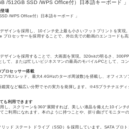
16GB /512GB SSD /WPS Office付）日本語キーボード 」
機登場
GB SSD /WPS Office付）日本語キーボード 」
ゼルレスデザインを採用し、10インチ史上最も小さいフットプリントを実
）のCore プロセッサーを採用することで、外出先での動画のエンコー
レスデザインを採用することで、大画面を実現。320nitの明るさ、300P
Cとして、または忙しいビジネスマンの最高のモバイルPCとして、コ
 i3プロセッサー搭載
-1210U (6コア/8スレッド、最大4.4GHzのターボ周波数)を搭載し
鑑賞など幅広い分野でその実力を発揮します。※4SプラチナエディションはCo
としても利用できます
イルを採用し、スクリーンを360°展開すれば、美しい液晶を備えた10
してご利用になれます。本のように持つことや、折り曲げてモニター
 PCIe ソリッド ステート ドライブ（SSD）を採用しています。SATA 