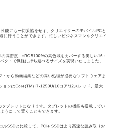
現。性能にも一切妥協をせず、クリエイターのモバイルPCと
ドも高速に行うことができます。忙しいビジネスマンやクリエイ
PIの高密度、sRGB100%の高色域をカバーする美しい16：
ンパクトで気軽に持ち運べるサイズを実現いたしました。
、オフィスソフトから動画編集などの高い処理が必要なソフトウェアま
re(TM) i7-1250U(10コア/12スレッド、最大
インチのタブレットになります。タブレットの機能も搭載してい
のようにして置くこともできます。
プロトコルSSDと比較して、PCIe SSDはより高速な読み取りお