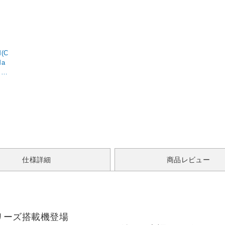
M(C
Ma
ファ
/
 /
仕様詳細
商品レビュー
eシリーズ搭載機登場