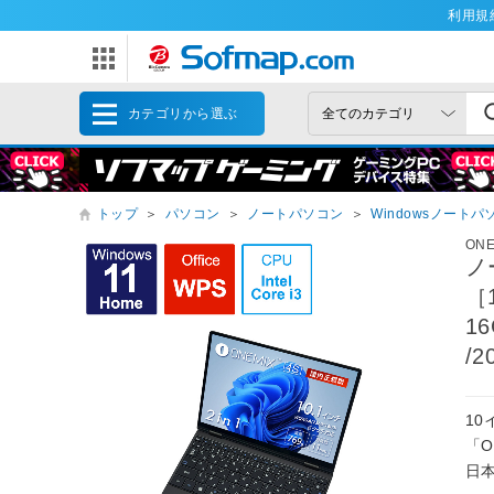
利用規
カテゴリから選ぶ
トップ
＞
パソコン
＞
ノートパソコン
＞
Windowsノートパ
ON
ノ
［1
1
/
10
「On
日