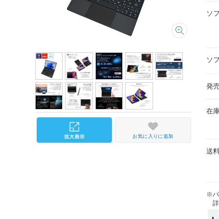
ソ
ソ
発
在
お気に入りに追加
送
※
詳