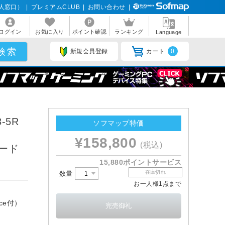
人窓口）
|
プレミアムCLUB
|
お問い合わせ
|
ログイン
お気に入り
ポイント確認
ランキング
Language
新規会員登録
カート
0
-5R
ソフマップ特価
：
¥158,800
(税込)
ボード
15,880ポイントサービス
在庫切れ
数量
お一人様1点まで
ice付）