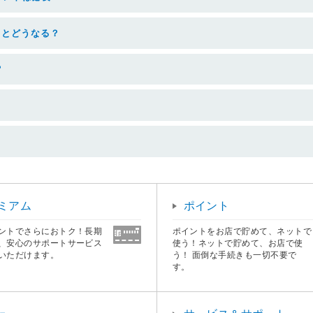
るとどうなる？
？
ミアム
ポイント
ントでさらにおトク！長期
ポイントをお店で貯めて、ネットで
、安心のサポートサービス
使う！ネットで貯めて、お店で使
いただけます。
う！ 面倒な手続きも一切不要で
す。