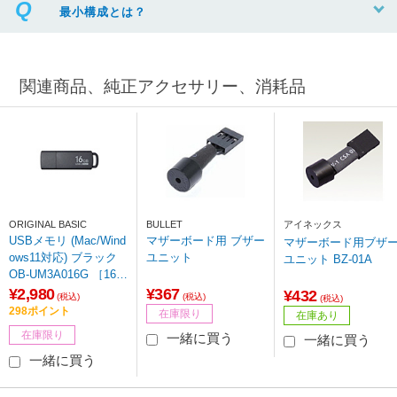
最小構成とは？
関連商品、純正アクセサリー、消耗品
ORIGINAL BASIC
BULLET
アイネックス
USBメモリ (Mac/Wind
マザーボード用 ブザー
マザーボード用ブザ
ows11対応) ブラック
ユニット
ユニット BZ-01A
OB-UM3A016G ［16G
B /USB TypeA /USB3.
¥2,980
¥367
¥432
(税込)
(税込)
(税込)
2 /キャップ式］
298ポイント
在庫限り
在庫あり
在庫限り
一緒に買う
一緒に買う
一緒に買う