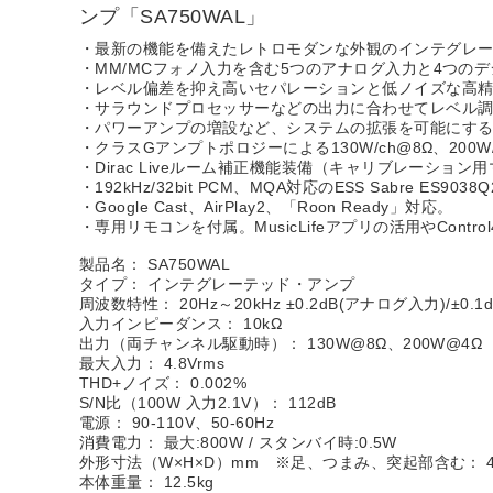
ンプ「SA750WAL」
・最新の機能を備えたレトロモダンな外観のインテグレ
・MM/MCフォノ入力を含む5つのアナログ入力と4つの
・レベル偏差を抑え高いセパレーションと低ノイズな高
・サラウンドプロセッサーなどの出力に合わせてレベル
・パワーアンプの増設など、システムの拡張を可能にす
・クラスGアンプトポロジーによる130W/ch@8Ω、200
・Dirac Liveルーム補正機能装備（キャリブレーション
・192kHz/32bit PCM、MQA対応のESS Sabre ES9
・Google Cast、AirPlay2、「Roon Ready」対応。
・専用リモコンを付属。MusicLifeアプリの活用やControl
製品名： SA750WAL
タイプ： インテグレーテッド・アンプ
周波数特性： 20Hz～20kHz ±0.2dB(アナログ入力)/±0.
入力インピーダンス： 10kΩ
出力（両チャンネル駆動時）： 130W@8Ω、200W@4Ω
最大入力： 4.8Vrms
THD+ノイズ： 0.002%
S/N比（100W 入力2.1V）： 112dB
電源： 90-110V、50-60Hz
消費電力： 最大:800W / スタンバイ時:0.5W
外形寸法（W×H×D）mm ※足、つまみ、突起部含む： 449
本体重量： 12.5kg