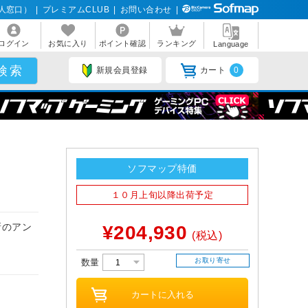
人窓口）
|
プレミアムCLUB
|
お問い合わせ
|
ログイン
お気に入り
ポイント確認
ランキング
Language
新規会員登録
カート
0
ソフマップ特価
１０月上旬以降出荷予定
新のアン
¥204,930
(税込)
お取り寄せ
数量