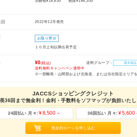
消費税¥18,630
税抜¥186,300
売日
2022年12月発売
庫
お取り寄せ
１０月上旬以降出荷予定
料
¥0
送料グループ：
(税込)
通常商品
送料無料キャンペーン適用中
※一部離島・山間部および北海道、または当社指定エリア
JACCSショッピングクレジット
長36回まで無金利！金利・手数料をソフマップが負担いたし
8,500
5,600