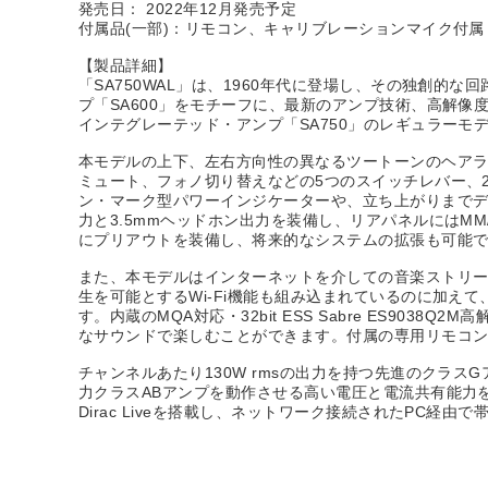
発売日： 2022年12月発売予定
付属品(一部)：リモコン、キャリブレーションマイク付属
【製品詳細】
「SA750WAL」は、1960年代に登場し、その独創
プ「SA600」をモチーフに、最新のアンプ技術、高解像
インテグレーテッド・アンプ「SA750」のレギュラーモ
本モデルの上下、左右方向性の異なるツートーンのヘアラ
ミュート、フォノ切り替えなどの5つのスイッチレバー、
ン・マーク型パワーインジケーターや、立ち上がりまでディ
力と3.5mmヘッドホン出力を装備し、リアパネルにはM
にプリアウトを装備し、将来的なシステムの拡張も可能
また、本モデルはインターネットを介しての音楽ストリーミン
生を可能とするWi-Fi機能も組み込まれているのに加えて
す。内蔵のMQA対応・32bit ESS Sabre ES
なサウンドで楽しむことができます。付属の専用リモコン
チャンネルあたり130W rmsの出力を持つ先進のクラ
力クラスABアンプを動作させる高い電圧と電流共有能力
Dirac Liveを搭載し、ネットワーク接続されたPC