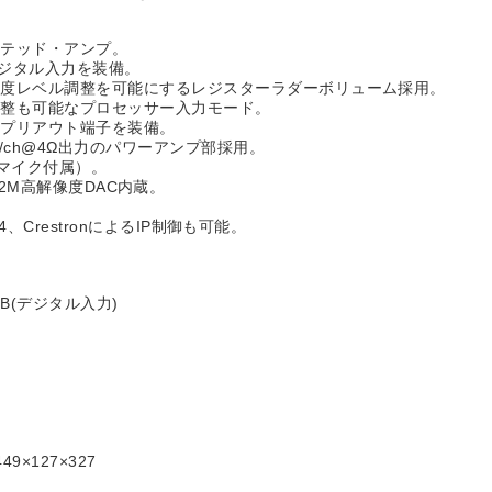
ーテッド・アンプ。
デジタル入力を装備。
精度レベル調整を可能にするレジスターラダーボリューム採用。
調整も可能なプロセッサー入力モード。
るプリアウト端子を装備。
W/ch@4Ω出力のパワーアンプ部採用。
用マイク付属）。
038Q2M高解像度DAC内蔵。
4、CrestronによるIP制御も可能。
1dB(デジタル入力)
×127×327