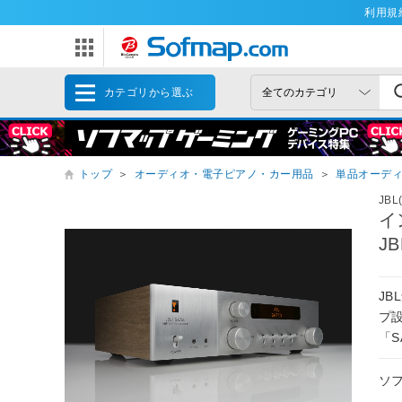
利用規
カテゴリから選ぶ
トップ
＞
オーディオ・電子ピアノ・カー用品
＞
単品オーデ
JB
イ
J
J
プ
「S
ソ