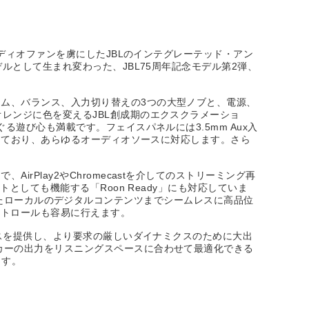
ーディオファンを虜にしたJBLのインテグレーテッド・アン
ルとして生まれ変わった、JBL75周年記念モデル第2弾、
ム、バランス、入力切り替えの3つの大型ノブと、電源、
レンジに色を変えるJBL創成期のエクスクラメーショ
遊び心も満載です。フェイスパネルには3.5mm Aux入
備えており、あらゆるオーディオソースに対応します。さら
Play2やChromecastを介してのストリーミング再
としても機能する「Roon Ready」にも対応していま
まで蓄えたローカルのデジタルコンテンツまでシームレスに高品位
ントロールも容易に行えます。
ンスを提供し、より要求の厳しいダイナミクスのために大出
カーの出力をリスニングスペースに合わせて最適化できる
ます。