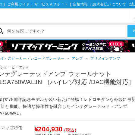
約
|
ご利用ガイド
|
サービス＆サポート
|
店舗情報
|
請求書払いについて（法
ィオ・スピーカー・レコードプレーヤー
＞
アンプ
＞
プリメインアンプ
L(ジェービーエル)
ンテグレーテッドアンプ ウォールナット
BLSA750WALJN ［ハイレゾ対応 /DAC機能対応］
BL創立75周年記念モデルが装い新たに登場！レトロモダンな外観に最
設計と機能、快適な操作性を融合したインテグレーテッド・アンプ
A750WAL」
フマップ特価
¥204,930
(税込)