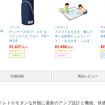
ソニック
パイロット
デ
[ペンケース]スマ・スタ 立
スイスイおえかき 遊んで
G
つペンケース ブルー FD-7
学べる知育たっぷりシー
041-B
ト ～おえかき・ことば・
ひらがな・すうじ～ あお
¥1,427
¥3,460
¥2
(税込)
(税込)
143ポイント
173ポイント
2,
在庫あり
在庫限り
お
仕様詳細
商品レビュー
場！レトロモダンな外観に最新のアンプ設計と機能、快