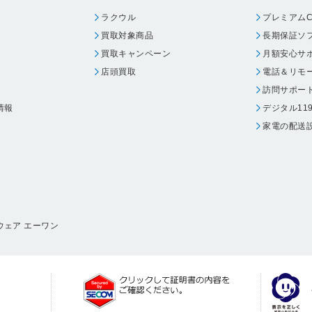
ラクウル
プレミアムC
買取対象商品
長期保証ソ
買取キャンペーン
月額安心サ
店頭買取
電話＆リモ
訪問サポー
情報
デジタル11
家電の配送
ウェア エーワン