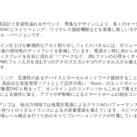
的な回路設計と音楽性溢れるサウンド、秀逸なデザインにより、多くのオ
度DACとストリーミング、ワイヤレス接続機能などを装備し新しいモデ
デル・バージョンです。
イン仕上げが象徴的なアルミ削り出しフェイスパネルには、ボリュー
2連の琥珀色のディスプレイを装備しています。電源オン時に赤からオ
スプレイを左右に流れる“！”マークなど、JBLファンの心理をくすぐる
M/MCフォノ入力を含む5つのアナログ入力と4つのデジタル入力を
です。
グ、互換性のあるデバイスとローカルネットワーク接続することで、Air
、高品位な音楽管理ソフトとして定評の高い「Roon」のエンドポイント
9038Q2M高解像度DACと相まって、オンライン上のコンテンツからこれ
による操作に加え、アプリやIP制御によるスマートホームの統合コ
スGアンプは、低出力領域では低電圧電源によるクラスAのパフォーマ
を持つトロイダルトランスによる大容量電源を備えています。スピー
経由で帯域レベル補正を行うためのキャリブレーションマイクが付属してい