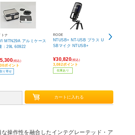
RODE
イトナ
オーム電機
NTUSB+ NT-USB プラス U
IVI MTN29A アルミケース
TEL-2990
SBマイク NTUSB+
容量：29L 60922
ホン アイボ
¥30,820
5,300
¥1,740
(税込)
(税込)
(税込
3,082ポイント
530ポイント
174ポイント
在庫あり
取り寄せ
在庫あり
適な操作性を融合したインテグレーテッド・ア