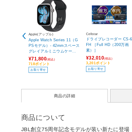
Cellstar
Apple(アップル)
ドライブレコーダー CS-691
Apple Watch Series 11（G
FH ［Full HD（200万画
PSモデル）- 42mmスペース
素）］
グレイアルミニウムケース
とブラックスポーツバンド -
¥32,010
¥71,800
(税込)
(税込)
S/M MEQW4J/A
3,201ポイント
718ポイント
お取り寄せ
お取り寄せ
商品の詳細
商品について
JBL創立75周年記念モデルが装い新たに登