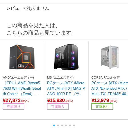
レビューがありません
この商品を見た人は、
こちらの商品も見ています。
AMD(エーエムディー)
MSI(エムエスアイ)
CORSAIR(コルセア)
〔CPU〕AMD Ryzen5
PCケース [ATX /Micro
PCケース [ATX /Micr
7600 With Wraith Steal
ATX /Mini-ITX] MAG P
ATX /Extended ATX /
th Cooler （Zen4） 10
ANO 100R PZ ブラッ
Mini-ITX] FRAME 400
0-100001015BOX ［A
ク
0D RS ARGB ホワイ
¥27,872
¥15,930
¥13,979
(税込)
(税込)
(税込)
MD Ryzen 5 /Socket A
ト CC-9011297-WW
在庫限り
在庫限り
在庫あり
M5 /グラフィックス搭
【864】
載］