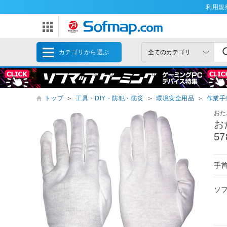
利用規
カテゴリから選ぶ
トップ
＞
工具・DIY・防犯・防災
＞
環境安全用品
＞
作業手
おた
お
57
手
ソ