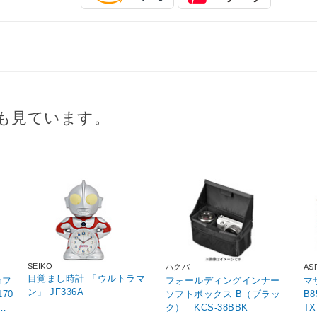
も見ています。
SEIKO
ハクバ
AS
目覚まし時計 「ウルトラマ
mフ
フォールディングインナー
マザ
ン」 JF336A
170
ソフトボックス B（ブラッ
B8
D無
ク） KCS-38BBK
T