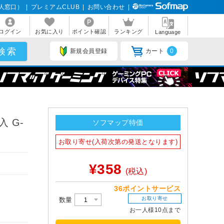
人窓口）
|
プレミアムCLUB
|
お問い合わせ
|
ログイン
お気に入り
ポイント確認
ランキング
Language
新規会員登録
カート
0
 G-
ソフマップ特価
お取り寄せ(入荷次第の発送となります)
¥358
(税込)
36ポイントサービス
お取り寄せ
数量
お一人様10点まで