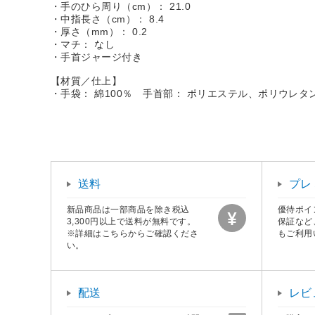
・手のひら周り（cm）： 21.0
・中指長さ（cm）： 8.4
・厚さ（mm）： 0.2
・マチ： なし
・手首ジャージ付き
【材質／仕上】
・手袋： 綿100％ 手首部： ポリエステル、ポリウレタ
送料
プレ
新品商品は一部商品を除き税込
優待ポイ
3,300円以上で送料が無料です。
保証など
※詳細はこちらからご確認くださ
もご利用
い。
配送
レビ