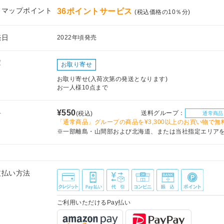
フマップポイント
36ポイントサービス
(税込価格の10％分)
売日
2022年頃発売
庫
お取り寄せ
お取り寄せ(入荷次第の発送となります)
お一人様10点まで
料
¥550
送料グループ：
(税込)
通常商品
「通常商品」グループの商品を¥3,300以上のお買い物で無
※一部離島・山間部および北海道、または当社指定エリア
支払い方法
ご利用いただけるPay払い