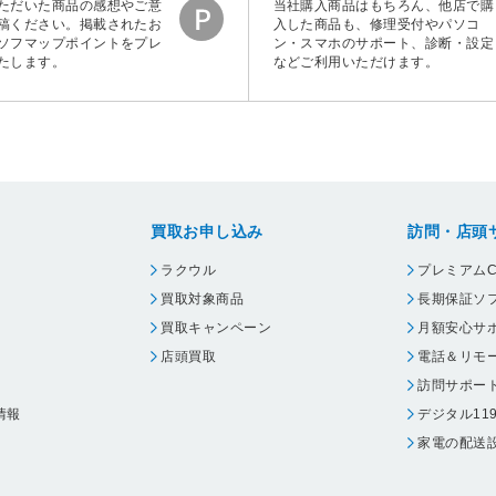
ただいた商品の感想やご意
当社購入商品はもちろん、他店で購
稿ください。掲載されたお
入した商品も、修理受付やパソコ
ソフマップポイントをプレ
ン・スマホのサポート、診断・設定
たします。
などご利用いただけます。
買取お申し込み
訪問・店頭
ラクウル
プレミアムC
買取対象商品
長期保証ソ
買取キャンペーン
月額安心サ
店頭買取
電話＆リモ
訪問サポー
情報
デジタル11
家電の配送