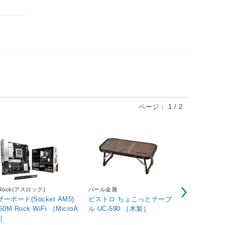
ページ：
1
/
2
Rock(アスロック)
パール金属
CORSAIR(コ
ーボード(Socket AM5)
ビストロ ちょこっとテーブ
水冷CPUクー
50M Rock WiFi ［MicroA
ル UC-590 ［木製］
S 240 RS
X］
CW-90600