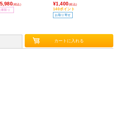
ァンｘ2 [LG
5,980
¥1,400
¥10,665
(税込)
(税込)
(税
M5/AM4]
140ポイント
在庫限り
在庫限り
お取り寄せ