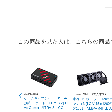
この商品を見た人は、こちらの商品
AVerMedia
KuroutoShikou(玄人志向)
ゲームキャプチャー [USB-A
水冷CPUクーラー 120m
接続 →ポート：HDMIｘ2] Li
ァンｘ3 [LGA115x/1200/
ve Gamer ULTRA S「GC55
0/1851・AM5/AM4] LE