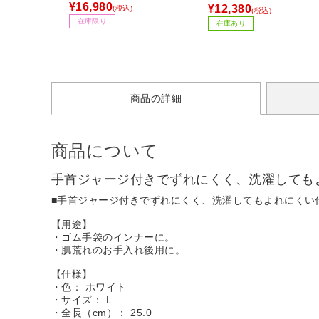
3Pro」(iPadOS/Mac/Windo
し ブラック KURO-AIOW
¥16,980
¥12,380
(税込)
(税込)
ws11対応) ブラック GC553
60/V2 【864】
在庫限り
在庫あり
PBK
商品の詳細
商品について
手首ジャージ付きでずれにくく、洗濯しても
■手首ジャージ付きでずれにくく、洗濯してもよれにくい
【用途】
・ゴム手袋のインナーに。
・肌荒れのお手入れ後用に。
【仕様】
・色： ホワイト
・サイズ： L
・全長（cm）： 25.0