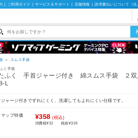
約
|
ご利用ガイド
|
サービス＆サポート
|
店舗情報
|
請求書払いについて（法
袋
＞
スムス手袋
ふく手袋
たふく 手首ジャージ付き 綿スムス手袋 ２双入
8-L
首ジャージ付きでずれにくく、洗濯してもよれにくい仕様です。
フマップ特価
¥358
(税込)
消費税¥32
税抜¥326