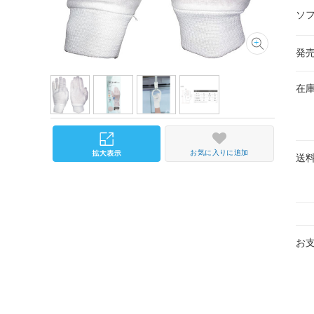
ソ
発
在
お気に入りに追加
送
お