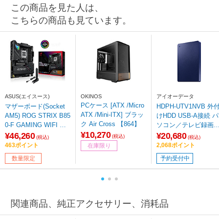
この商品を見た人は、
こちらの商品も見ています。
ASUS(エイスース)
OKINOS
アイオーデータ
PCケース [ATX /Micro
マザーボード(Socket
HDPH-UTV1NVB 外
ATX /Mini-ITX] ブラッ
AM5) ROG STRIX B85
けHDD USB-A接続 パ
ク Air Cross 【864】
0-F GAMING WIFI ［A
ソコン／テレビ録画
¥10,270
TX］ 【sof001】
対応モデル「カクう
¥46,260
¥20,680
(税込)
(税込)
(税込)
Lite」(Chrome/Mac/W
463ポイント
2,068ポイント
在庫限り
ndows11対応) ネイビ
数量限定
予約受付中
ー ［1TB /ポータブル
型］
関連商品、純正アクセサリー、消耗品