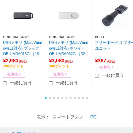
ORIGINAL BASIC
ORIGINAL BASIC
BULLET
USBメモリ (Mac/Wind
USBメモリ (Mac/Wind
マザーボード用 ブザ
ows11対応) ブラック
ows11対応) ホワイト
ユニット
OB-UM3A016G ［16G
OB-UM3A032G ［32G
B /USB TypeA /USB3.
B /USB TypeA /USB3.
¥2,980
¥3,080
¥367
(税込)
(税込)
(税込)
2 /キャップ式］
2 /キャップ式］ 【86
298ポイント
308ポイント
在庫限り
4】
在庫限り
在庫限り
一緒に買う
一緒に買う
一緒に買う
表示： スマートフォン ｜
PC