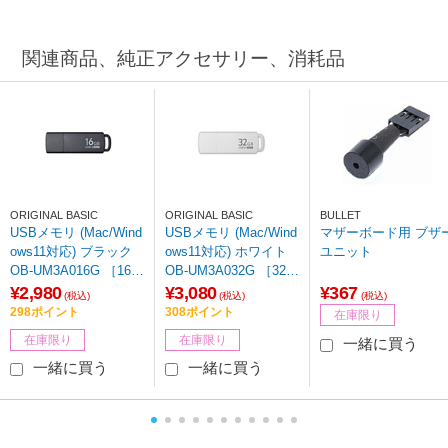
関連商品、純正アクセサリー、消耗品
ORIGINAL BASIC
ORIGINAL BASIC
BULLET
USBメモリ (Mac/Wind
USBメモリ (Mac/Wind
マザーボード用 ブザ
ows11対応) ブラック
ows11対応) ホワイト
ユニット
OB-UM3A016G ［16G
OB-UM3A032G ［32G
B /USB TypeA /USB3.
B /USB TypeA /USB3.
¥2,980
¥3,080
¥367
(税込)
(税込)
(税込)
2 /キャップ式］
2 /キャップ式］ 【86
298ポイント
308ポイント
在庫限り
4】
在庫限り
在庫限り
一緒に買う
一緒に買う
一緒に買う