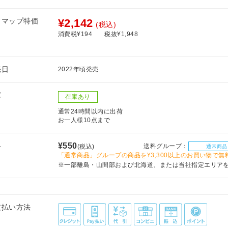
フマップ特価
¥2,142
(税込)
消費税¥194
税抜¥1,948
売日
2022年頃発売
庫
在庫あり
通常24時間以内に出荷
お一人様10点まで
料
¥550
送料グループ：
(税込)
通常商品
「通常商品」グループの商品を¥3,300以上のお買い物で無
※一部離島・山間部および北海道、または当社指定エリア
支払い方法