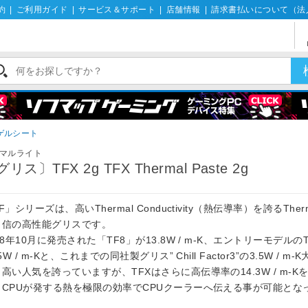
約
|
ご利用ガイド
|
サービス＆サポート
|
店舗情報
|
請求書払いについて（法
ゲルシート
マルライト
リス〕TFX 2g TFX Thermal Paste 2g
F」シリーズは、高いThermal Conductivity（熱伝導率）を誇るTherma
自信の高性能グリスです。
18年10月に発売された「TF8」が13.8W / m-K、エントリーモデルの
.5W / m-Kと、これまでの同社製グリス” Chill Factor3”の3.5W / m
高い人気を誇っていますが、TFXはさらに高伝導率の14.3W / m-K
、CPUが発する熱を極限の効率でCPUクーラーへ伝える事が可能とな
。