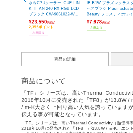
水冷CPUクーラー iCUE LIN
IB-B1W プラズマクラス
K TITAN 240 RX RGB LCD
ヘアブラシ Plasmacluste
ブラック CW-9061022-WW
Beauty フロスティホワ
120mmファンｘ2 [LGA185
¥23,550
¥7,678
(税込)
(税込)
1/1700・AM5/AM4] 【86
2,355ポイント
在庫あり
4】
在庫限り
商品の詳細
商品について
「TF」シリーズは、高いThermal Conduct
2018年10月に発売された「TF8」が13.8W / 
/ m-K大きく上回り高い人気を誇っていますが
伝える事が可能となっています。
「TF」シリーズは、高いThermal Conductivity（熱
2018年10月に発売された「TF8」が13.8W / m-K、エント