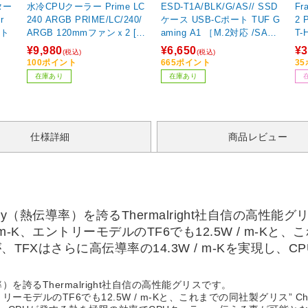
ザ
ター
水冷CPUクーラー Prime LC
ESD-T1A/BLK/G/AS// SSD
Fr
r
240 ARGB PRIME/LC/240/
ケース USB-Cポート TUF G
2 
イト
ARGB 120mmファンｘ2 [L
aming A1 ［M.2対応 /SATA
T-
GA1851/1700/1200/115x・
＋NVMe /1台］
ァン
¥9,980
¥6,650
¥3
(税込)
(税込)
AM5/AM4]
m)
100ポイント
665ポイント
3
在庫あり
在庫あり
仕様詳細
商品レビュー
ivity（熱伝導率）を誇るThermalright社自信の高性能
m-K、エントリーモデルのTF6でも12.5W / m-Kと、これま
、TFXはさらに高伝導率の14.3W / m-Kを実現し
伝導率）を誇るThermalright社自信の高性能グリスです。
リーモデルのTF6でも12.5W / m-Kと、これまでの同社製グリス” Chil