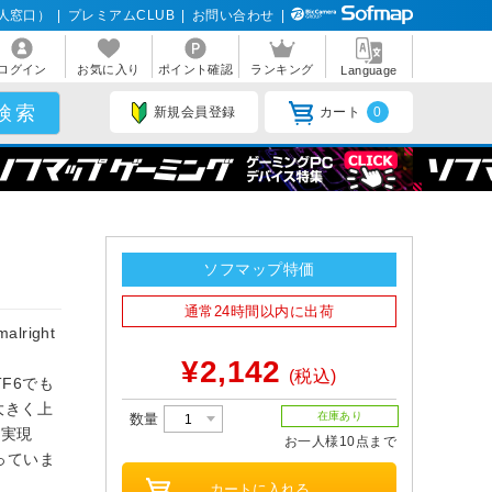
人窓口）
|
プレミアムCLUB
|
お問い合わせ
|
ログイン
お気に入り
ポイント確認
ランキング
Language
新規会員登録
カート
0
ソフマップ特価
通常24時間以内に出荷
lright
¥2,142
(税込)
TF6でも
-K大きく上
在庫あり
数量
を実現
お一人様10点まで
っていま