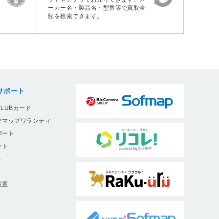
ーカー名・製品名・型番等で買取金
額を検索できます。
サポート
LUBカード
フマップワランティ
ポート
ート
ト
9
設置