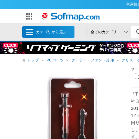
利用規
カテゴリから選ぶ
トップ
＞
PCパーツ
＞
クーラー・ファン・冷却
＞
グリス・
サー
〔グ
「T
社
20
12
回り
し
す