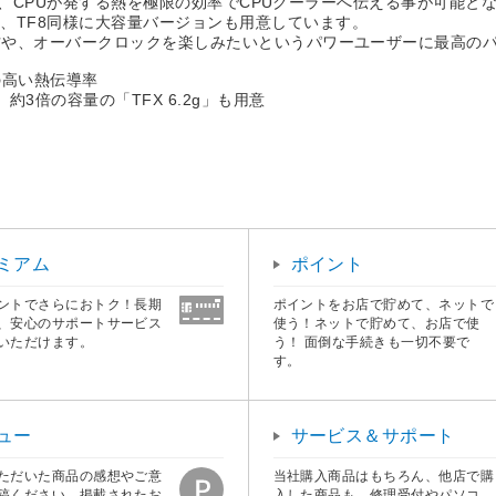
実現し、CPUが発する熱を極限の効率でCPUクーラーへ伝える事が可能と
、TF8同様に大容量バージョンも用意しています。
い方や、オーバークロックを楽しみたいというパワーユーザーに最高の
Kの高い熱伝導率
3倍の容量の「TFX 6.2g」も用意
ミアム
ポイント
ントでさらにおトク！長期
ポイントをお店で貯めて、ネットで
、安心のサポートサービス
使う！ネットで貯めて、お店で使
いただけます。
う！ 面倒な手続きも一切不要で
す。
ュー
サービス＆サポート
ただいた商品の感想やご意
当社購入商品はもちろん、他店で購
稿ください。掲載されたお
入した商品も、修理受付やパソコ