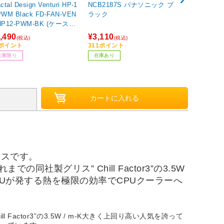
イン)
オイルフィル
actal Design Venturi HP-1
NCB2187S パナソニック ブ
【日産車用】
PWM Black FD-FAN-VEN
ラック
HP12-PWM-BK (ケースフ
/120mm/400～1800rp
¥884
,490
¥3,110
(税込)
(税込)
(税込)
89ポイント
5ポイント
311ポイント
お取り寄せ
在庫限り
在庫あり
グリスです。
での同社製グリス” Chill Factor3”の3.5W
、CPUが発する熱を極限の効率でCPUクーラーへ
l Factor3”の3.5W / m-K大きく上回り高い人気を誇って