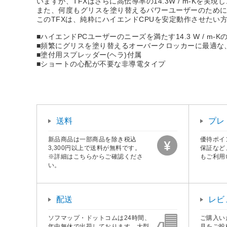
いますが、TFXはさらに高伝導率の14.3W / m-Kを
また、何度もグリスを塗り替えるパワーユーザーのために
このTFXは、純粋にハイエンドCPUを安定動作させた
■ハイエンドPCユーザーのニーズを満たす14.3 W / m-
■頻繁にグリスを塗り替えるオーバークロッカーに最適な、約
■塗付用スプレッダー(ヘラ)付属
■ショートの心配が不要な非導電タイプ
送料
プレ
新品商品は一部商品を除き税込
優待ポイ
3,300円以上で送料が無料です。
保証など
※詳細はこちらからご確認くださ
もご利用
い。
配送
レビ
ソフマップ・ドットコムは24時間、
ご購入い
年中無休で出荷しております。大型
見をご投