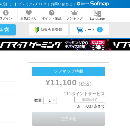
人窓口）
|
プレミアムCLUB
|
お問い合わせ
|
ログイン
お気に入り
ポイント確認
ランキング
Language
新規会員登録
カート
0
ソフマップ特価
¥11,100
(税込)
111ポイントサービス
限定数終了
数量
お一人様1点まで