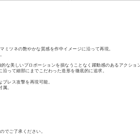
タマミツネの艶やかな質感を作中イメージに沿って再現。
属。
より、特徴的な美しいプロポーションを損なうことなく躍動感のあるアクショ
に沿って細部にまでこだわった造形を徹底的に追求。
なブレス攻撃を再現可能。
付属。
すのでご了承ください。