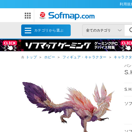
利用規
カテゴリから選ぶ
トップ
＞
ホビー
＞
フィギュア・キャラクター
＞
キャラク
バン
S
S.
ソ
ソ