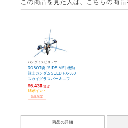
この商品を見た人は、こちらの商品
バンダイスピリッツ
ROBOT魂 [SIDE MS] 機動
戦士ガンダムSEED FX-550
スカイグラスパー＆エフェ
クトパーツセット ver. A.N.
¥6,430
(税込)
I.M.E. 【sof001】
65ポイント
数量限定
商品の詳細