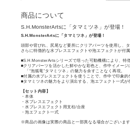
商品について
S.H.MonsterArtsに「タマミツネ」が登場！
S.H.MonsterArtsに「タマミツネ」が登場！
頭部や背びれ、尻尾など要所にクリアパーツを使用し、
さらに特徴的な水ブレスエフェクトや泡エフェクトが付
■S.H.MonsterArtsシリーズで培った可動機構に
■クリアパーツを活かした鮮やかな彩色と、作中イメージ
「“泡狐竜”タマミツネ」の魅力を余すことなく再現。
■付属の水ブレスエフェクトを使うことで、作中で印象的
■タマミツネの魅力をより演出する、泡エフェクト一式が
【セット内容】
・本体
・水ブレスエフェクト
・水ブレスエフェクト用支柱/台座
・泡エフェクト一式
※商品の画像は実際の商品と一部異なる場合がございま