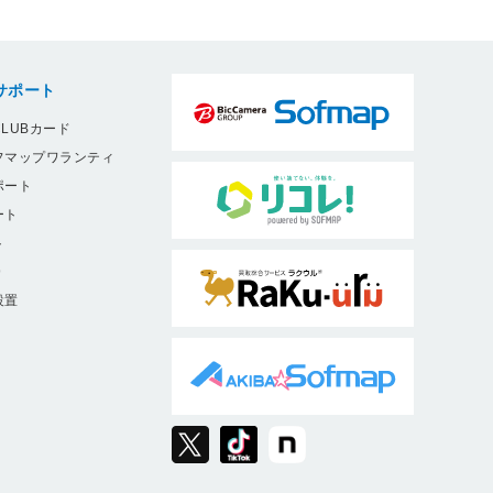
サポート
LUBカード
フマップワランティ
ポート
ート
ト
9
設置