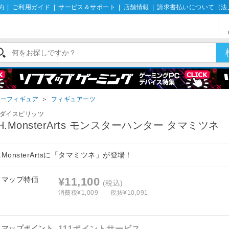
約
|
ご利用ガイド
|
サービス＆サポート
|
店舗情報
|
請求書払いについて（法
ターフィギュア
＞
フィギュアーツ
ダイスピリッツ
.H.MonsterArts モンスターハンター タマミツネ
H.MonsterArtsに「タマミツネ」が登場！
フマップ特価
¥11,100
(税込)
消費税¥1,009
税抜¥10,091
フマップポイント
111ポイントサービス