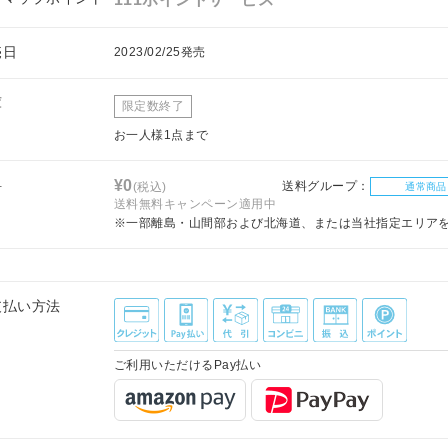
売日
2023/02/25発売
庫
限定数終了
お一人様1点まで
料
¥0
送料グループ：
(税込)
通常商品
送料無料キャンペーン適用中
※一部離島・山間部および北海道、または当社指定エリア
支払い方法
ご利用いただけるPay払い