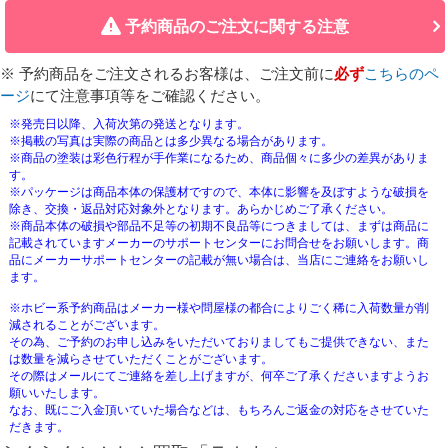
予約商品のご注文に関する注意
※ 予約商品をご注文されるお客様は、ご注文前に
必ず
こちらのペ
ージ
にて注意事項等をご確認ください。
※発売日以降、入荷次第の発送となります。
※掲載の写真は実際の商品とは多少異なる場合があります。
※商品の塗装は彩色行程が手作業になるため、商品個々に多少の差異がありま
す。
※パッケージは商品本体の保護材ですので、本体に影響を及ぼすような破損を
除き、交換・返品対応対象外となります。あらかじめご了承ください。
※商品本体の破損や部品不足等の初期不良品等につきましては、まずは商品に
記載されていますメーカーのサポートセンターにお問合せをお願いします。商
品にメーカーサポートセンターの記載が無い場合は、当店にご連絡をお願いし
ます。
※ホビー系予約商品はメーカー様や問屋様の都合によりごく稀に入荷数量が削
減されることがございます。
その為、ご予約のお申し込みをいただいておりましてもご提供できない、また
は数量を減らさせていただくことがございます。
その際はメールにてご連絡を差し上げますが、何卒ご了承くださいますようお
願いいたします。
なお、既にご入金頂いていた場合などは、もちろんご返金の対応をさせていた
だきます。