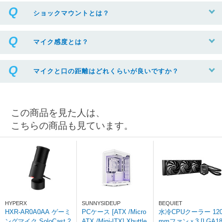
ショックマウントとは？
マイク感度とは？
マイクと口の距離はどれくらいが良いですか？
この商品を見た人は、
こちらの商品も見ています。
HYPERX
SUNNYSIDEUP
BEQUIET
HXR-AR0A0AA ゲーミ
PCケース [ATX /Micro
水冷CPUクーラー 12
ングマイク SoloCast 2
ATX /Mini-ITX] Xhuttle
mmファンｘ3 [LGA1