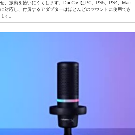
せ、振動を拾いにくくします。DuoCastはPC、PS5、PS4、Mac
に対応し、付属するアダプターはほとんどのマウントに使用でき
ます。