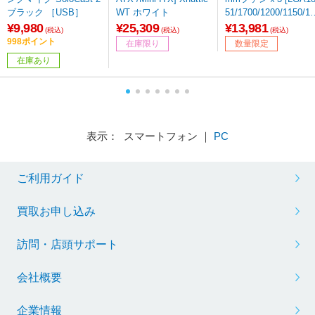
ブラック ［USB］
WT ホワイト
51/1700/1200/1150/11
51/1155・AM5/AM4] 
¥9,980
¥25,309
¥13,981
(税込)
(税込)
(税込)
URE LOOP 3 360mm
998ポイント
在庫限り
数量限定
ブラック BW029EU(
在庫あり
UR-LOP-3/360) 【sof
01】
表示： スマートフォン ｜
PC
ご利用ガイド
買取お申し込み
訪問・店頭サポート
会社概要
企業情報