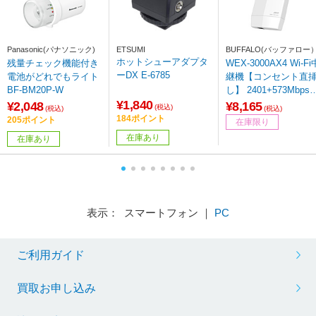
Panasonic(パナソニック)
ETSUMI
BUFFALO(バッファロー
ホットシューアダプタ
残量チェック機能付き
WEX-3000AX4 Wi-Fi
ーDX E-6785
電池がどれでもライト
継機【コンセント直
BF-BM20P-W
し】 2401+573Mbps 
¥1,840
irStation ［Wi-Fi 6(ax)
¥2,048
¥8,165
(税込)
(税込)
(税込)
/IPv6対応］
184ポイント
205ポイント
在庫限り
在庫あり
在庫あり
表示： スマートフォン ｜
PC
ご利用ガイド
買取お申し込み