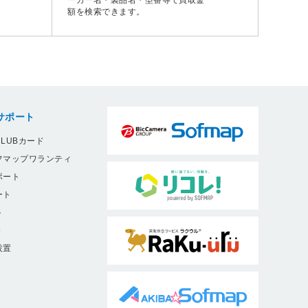
額を検索できます。
サポート
LUBカード
フマップワランティ
ポート
ート
ト
9
設置