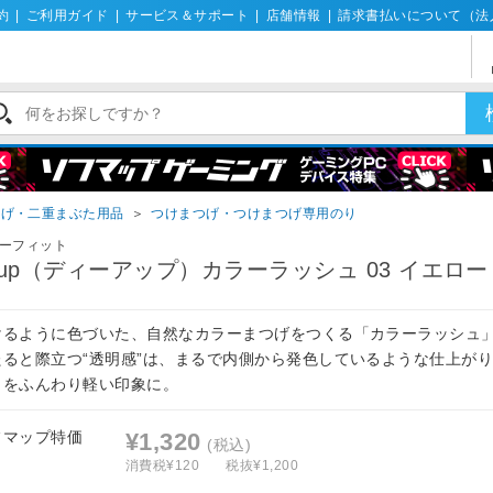
約
|
ご利用ガイド
|
サービス＆サポート
|
店舗情報
|
請求書払いについて（法
つげ・二重まぶた用品
＞
つけまつげ・つけまつげ専用のり
ーフィット
-up（ディーアップ）カラーラッシュ 03 イエロー
けるように色づいた、自然なカラーまつげをつくる「カラーラッシュ
たると際立つ“透明感”は、まるで内側から発色しているような仕上が
とをふんわり軽い印象に。
フマップ特価
¥1,320
(税込)
消費税¥120
税抜¥1,200