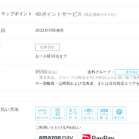
フマップポイント
40ポイントサービス
(税込価格の3％分)
売日
2022/07/05発売
庫
在庫切れ
お一人様10点まで
料
¥550
送料グループ：
(税込)
通常商品
「通常商品」グループの商品を¥3,300以上のお買い物で無
※一部離島・山間部および北海道、または当社指定エリア
支払い方法
ご利用いただけるPay払い