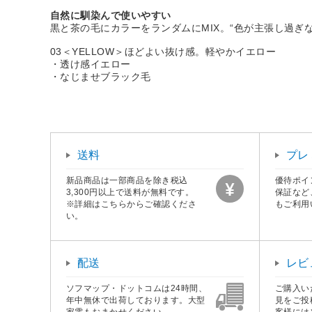
自然に馴染んで使いやすい
黒と茶の毛にカラーをランダムにMIX。“色が主張し過ぎ
03＜YELLOW＞ほどよい抜け感。軽やかイエロー
・透け感イエロー
・なじませブラック毛
送料
プレ
新品商品は一部商品を除き税込
優待ポイ
3,300円以上で送料が無料です。
保証など
※詳細はこちらからご確認くださ
もご利用
い。
配送
レビ
ソフマップ・ドットコムは24時間、
ご購入い
年中無休で出荷しております。大型
見をご投
家電もおまかせください。
客様には