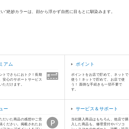
ない”絶妙カラーは、顔から浮かず自然に目もとに馴染みます。
ミアム
ポイント
ントでさらにおトク！長期
ポイントをお店で貯めて、ネットで
、安心のサポートサービス
使う！ネットで貯めて、お店で使
いただけます。
う！ 面倒な手続きも一切不要で
す。
ュー
サービス＆サポート
ただいた商品の感想やご意
当社購入商品はもちろん、他店で購
稿ください。掲載されたお
入した商品も、修理受付やパソコ
ソフマップポイントをプレ
ン・スマホのサポート、診断・設定