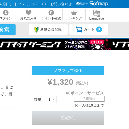
人窓口）
|
プレミアムCLUB
|
お問い合わせ
|
ログイン
お気に入り
ポイント確認
ランキング
Language
新規会員登録
カート
0
ソフマップ特価
¥1,320
(税込)
」。光に
40ポイントサービス
りで、目
在庫切れ
数量
お一人様10点まで