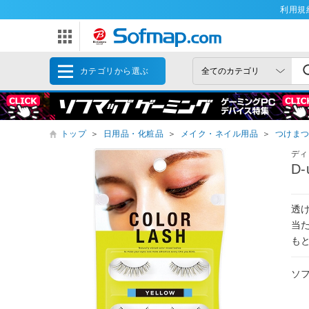
利用規
カテゴリから選ぶ
トップ
＞
日用品・化粧品
＞
メイク・ネイル用品
＞
つけま
ディ
D
透
当
も
ソ