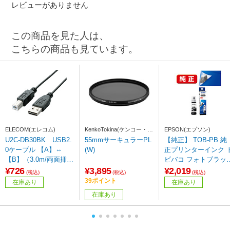
レビューがありません
この商品を見た人は、
こちらの商品も見ています。
ELECOM(エレコム)
KenkoTokina(ケンコー・ト
EPSON(エプソン)
キナー)
U2C-DB30BK USB2.
55mmサーキュラーPL
【純正】 TOB-PB 純
0ケーブル 【A】⇔
(W)
正プリンターインク 
【B】（3.0m/両面挿し
ビバコ フォトブラッ
タイプ/ブラック） 【8
70ml
¥726
¥3,895
¥2,019
(税込)
(税込)
(税込)
64】
39ポイント
在庫あり
在庫あり
在庫あり