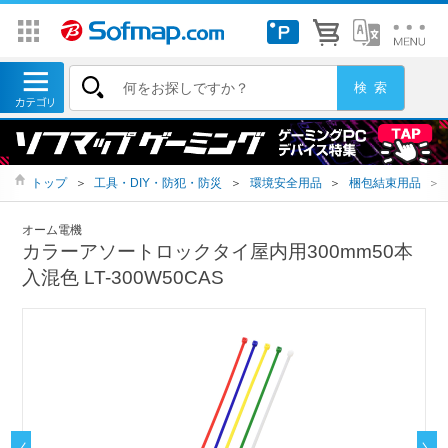
トップ
＞
工具・DIY・防犯・防災
＞
環境安全用品
＞
梱包結束用品
＞
オーム電機
カラーアソートロックタイ屋内用300mm50本
入混色 LT-300W50CAS