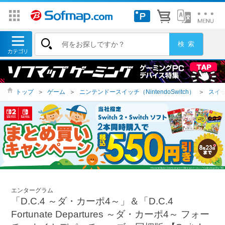
トップ
＞
ゲーム
＞
ニンテンドースイッチ（NintendoSwitch）
＞
スイッ
エンターグラム
「D.C.4 ～ダ・カーポ4～」＆「D.C.4
Fortunate Departures ～ダ・カーポ4～ フォー