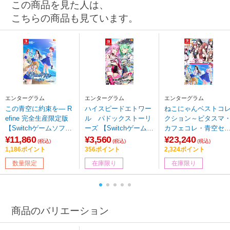
この商品を見た人は、
こちらの商品も見ています。
エンターグラム
エンターグラム
エンターグラム
この青空に約束を― R
ハイスピードエトワー
ねこにゃんベストコ
efine 完全生産限定版
ル パドックストーリ
クション～ビタスマ
【Switchゲームソフ
ーズ 【Switchゲームソ
カフェコレ・青空セ
ト】【sof001】
フト】
ト～ 【Switchゲーム
¥11,860
¥3,560
¥23,240
(税込)
(税込)
(税込)
フト】
1,186ポイント
356ポイント
2,324ポイント
数量限定
在庫限り
在庫限り
商品のバリエーション