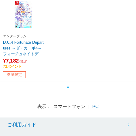
エンターグラム
D.C.4 Fortunate Depart
ures ～ダ・カーポ4～
フォーチュネイトデパ
ーチャーズ 【Switchゲ
¥7,182
(税込)
ームソフト】【sof00
72ポイント
1】
数量限定
表示： スマートフォン ｜
PC
ご利用ガイド