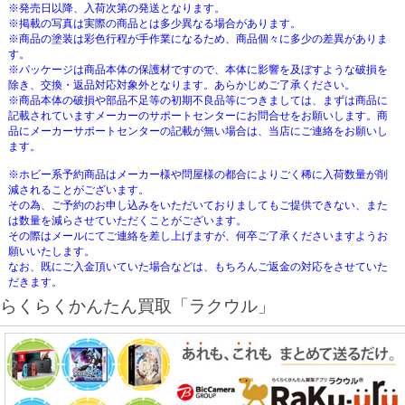
※発売日以降、入荷次第の発送となります。
※掲載の写真は実際の商品とは多少異なる場合があります。
※商品の塗装は彩色行程が手作業になるため、商品個々に多少の差異がありま
す。
※パッケージは商品本体の保護材ですので、本体に影響を及ぼすような破損を
除き、交換・返品対応対象外となります。あらかじめご了承ください。
※商品本体の破損や部品不足等の初期不良品等につきましては、まずは商品に
記載されていますメーカーのサポートセンターにお問合せをお願いします。商
品にメーカーサポートセンターの記載が無い場合は、当店にご連絡をお願いし
ます。
※ホビー系予約商品はメーカー様や問屋様の都合によりごく稀に入荷数量が削
減されることがございます。
その為、ご予約のお申し込みをいただいておりましてもご提供できない、また
は数量を減らさせていただくことがございます。
その際はメールにてご連絡を差し上げますが、何卒ご了承くださいますようお
願いいたします。
なお、既にご入金頂いていた場合などは、もちろんご返金の対応をさせていた
だきます。
らくらくかんたん買取「ラクウル」