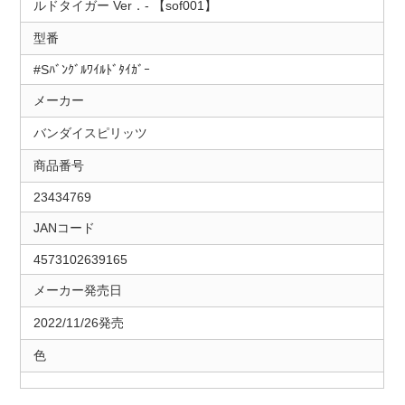
ルドタイガー Ver．- 【sof001】
型番
#Sﾊﾞﾝｸﾞﾙﾜｲﾙﾄﾞﾀｲｶﾞｰ
メーカー
バンダイスピリッツ
商品番号
23434769
JANコード
4573102639165
メーカー発売日
2022/11/26発売
色