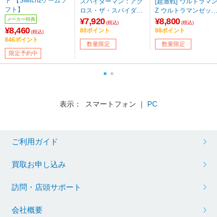
ト 【Switch2ゲームソ
スパイダーマン：アク
[超激戦] ウルトラマ
フト】
ロス・ザ・スパイダー
Z ウルトラマンゼッ
バース スパイダーグウ
オリジナル 【sof001
メーカー特典
¥7,920
¥8,800
(税込)
(税込)
ェン 【sof001】
¥8,460
80ポイント
88ポイント
(税込)
846ポイント
数量限定
数量限定
限定予約中
表示： スマートフォン ｜
PC
ご利用ガイド
買取お申し込み
訪問・店頭サポート
会社概要