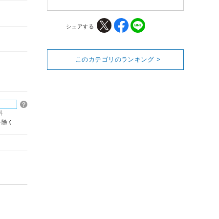
シェアする
このカテゴリのランキング >
料
を除く