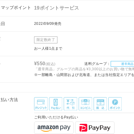
フマップポイント
19ポイントサービス
売日
2022/09/09発売
庫
限定数終了
お一人様1点まで
料
¥550
送料グループ：
(税込)
通常商品
「通常商品」グループの商品を¥3,300以上のお買い物で無
※一部離島・山間部および北海道、または当社指定エリア
支払い方法
ご利用いただけるPay払い