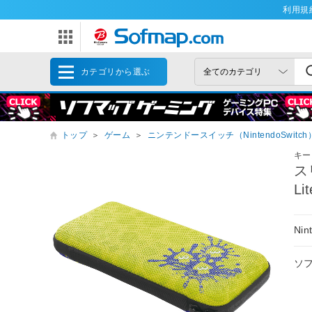
利用規
カテゴリから選ぶ
トップ
＞
ゲーム
＞
ニンテンドースイッチ（NintendoSwitch
キー
スリ
L
Ni
ソ