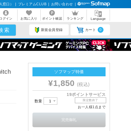
人窓口）
|
プレミアムCLUB
|
お問い合わせ
|
ログイン
お気に入り
ポイント確認
ランキング
Language
新規会員登録
カート
0
tch
ソフマップ特価
¥1,850
(税込)
19ポイントサービス
限定数終了
数量
お一人様1点まで