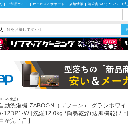
約
|
ご利用ガイド
|
サービス＆サポート
|
店舗情報
|
請求書払いについて（法
機
HIBA(東芝)
自動洗濯機 ZABOON（ザブーン） グランホワイ
W-12DP1-W [洗濯12.0kg /簡易乾燥(送風機能) /
生産完了品】