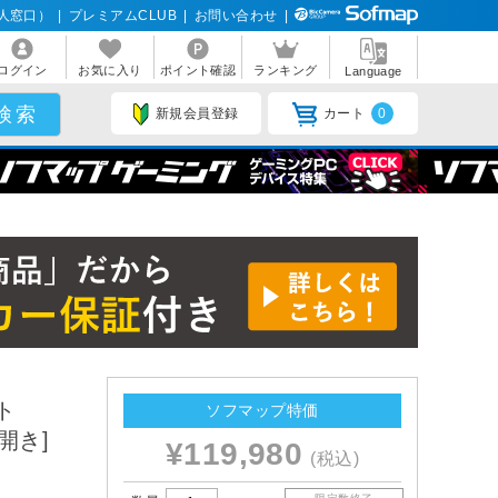
人窓口）
|
プレミアムCLUB
|
お問い合わせ
|
ログイン
お気に入り
ポイント確認
ランキング
Language
新規会員登録
カート
0
ト
ソフマップ特価
上開き]
¥119,980
(税込)