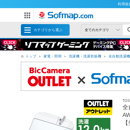
利用規
カテゴリから選ぶ
トップ
＞
家電・照明
＞
洗濯機・洗濯乾燥機
＞
全自動洗濯
TOS
全
A
【