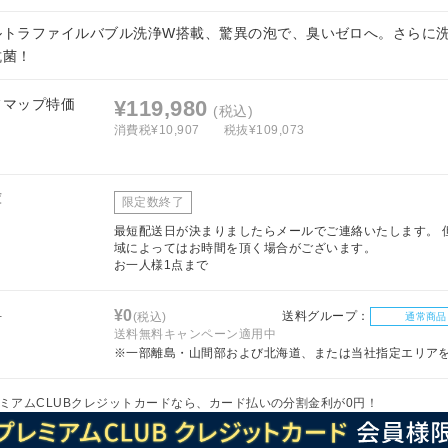
ルトラファイルバブル洗浄W搭載、驚異の泡で、臭いゼロへ。さらに
抗菌！
フマップ特価
¥119,980
(税込)
消費税¥10,907
税抜¥109,073
庫
限定数終了
最短配送日が決まりましたらメールでご連絡いたします。 
域によってはお時間を頂く場合がございます。
お一人様1点まで
料
¥0
送料グループ：
(税込)
通常商品
送料無料キャンペーン適用中
※一部離島・山間部および北海道、または当社指定エリア
ミアムCLUBクレジットカードなら、カード払いの分割金利が0円！