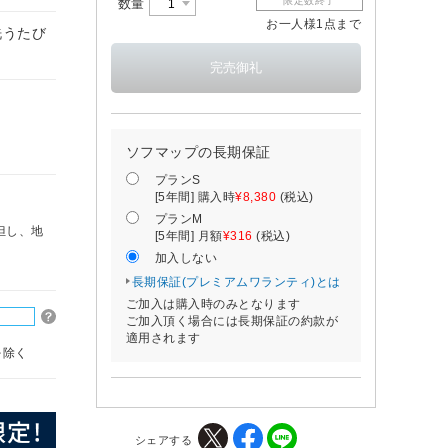
限定数終了
数量
お一人様1点まで
洗うたび
ソフマップの長期保証
プランS
[5年間] 購入時
¥8,380
(税込)
プランM
但し、地
[5年間] 月額
¥316
(税込)
加入しない
長期保証(プレミアムワランティ)とは
ご加入は購入時のみとなります
ご加入頂く場合には長期保証の約款が
適用されます
を除く
シェアする