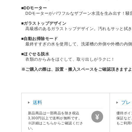
■
DDモーター
DDモーターがパワフルなザブーン水流を生み出す！騒
■
ガラストップデザイン
高級感のあるガラストップデザイン。汚れもサッと拭き
■
自動お掃除モード
最終すすぎの水を使用して、洗濯槽の外側や外槽の内側
■
ほぐせる脱水
衣類のからみをほぐして、取り出しがラクに！
※ご購入の際は、設置・搬入スペースをご確認頂きます
送料
プレ
新品商品は一部商品を除き税込
優待ポイ
3,300円以上で送料が無料です。
保証など
※詳細はこちらからご確認くださ
もご利用
い。