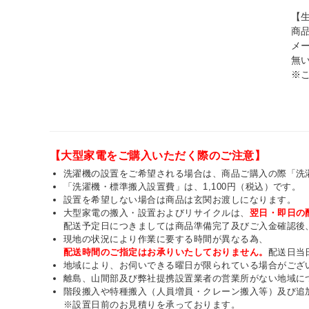
【
商
メ
無
※
【大型家電をご購入いただく際のご注意】
洗濯機の設置をご希望される場合は、商品ご購入の際「洗
「洗濯機・標準搬入設置費」は、1,100円（税込）です。
設置を希望しない場合は商品は玄関お渡しになります。
大型家電の搬入・設置およびリサイクルは、
翌日・即日の
配送予定日につきましては商品準備完了及びご入金確認後
現地の状況により作業に要する時間が異なる為、
配送時間のご指定はお承りいたしておりません。
配送日当
地域により、お伺いできる曜日が限られている場合がござ
離島、山間部及び弊社提携設置業者の営業所がない地域に
階段搬入や特種搬入（人員増員・クレーン搬入等）及び追
※設置日前のお見積りを承っております。