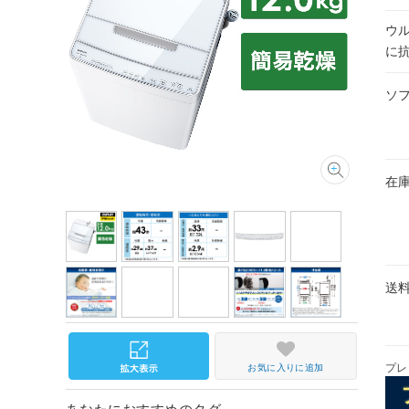
ウ
に
ソ
在
送
プレ
お気に入りに追加