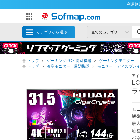
利用規
カテゴリから選ぶ
トップ
＞
ゲーミングPC・周辺機器
＞
ゲーミングモニター
トップ
＞
液晶モニター・周辺機器
＞
モニター・ディスプレ
アイ
L
ラッ
モニ
解像
最大
応答
パ