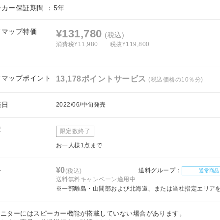
ーカー保証期間 ：5年
フマップ特価
¥131,780
(税込)
消費税¥11,980
税抜¥119,800
フマップポイント
13,178ポイントサービス
(税込価格の10％分)
売日
2022/06/中旬発売
庫
限定数終了
お一人様1点まで
料
¥0
送料グループ：
(税込)
通常商品
送料無料キャンペーン適用中
※一部離島・山間部および北海道、または当社指定エリア
モニターにはスピーカー機能が搭載していない場合があります。