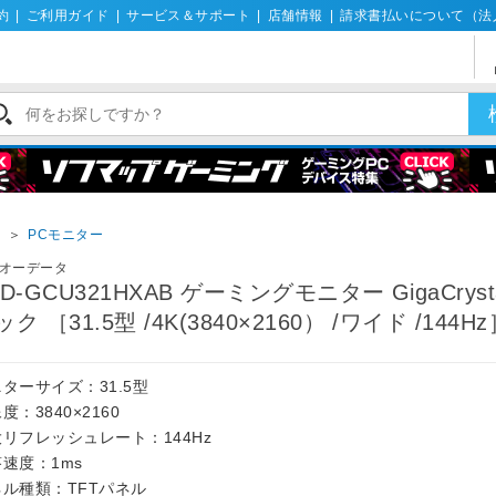
約
|
ご利用ガイド
|
サービス＆サポート
|
店舗情報
|
請求書払いについて（法
イ
＞
PCモニター
オーデータ
CD-GCU321HXAB ゲーミングモニター GigaCryst
ク ［31.5型 /4K(3840×2160） /ワイド /144H
ターサイズ：31.5型
度：3840×2160
リフレッシュレート：144Hz
速度：1ms
ネル種類：TFTパネル