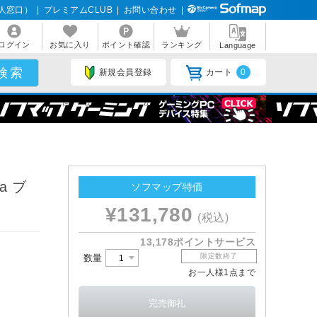
人窓口）
|
プレミアムCLUB
|
お問い合わせ
|
ログイン
お気に入り
ポイント確認
ランキング
Language
新規会員登録
カート
0
a ブ
ソフマップ特価
z］
¥131,780
(税込)
13,178ポイントサービス
限定数終了
数量
お一人様1点まで