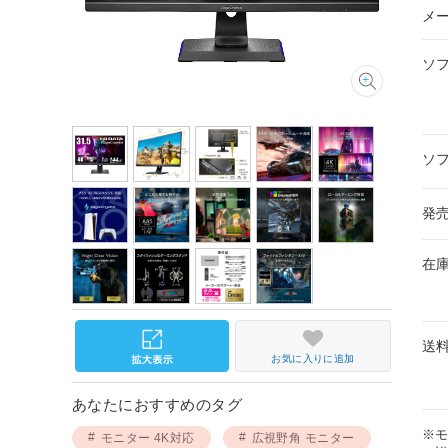
メ
ソ
ソ
発
在
送
お気に入りに追加
あなたにおすすめのタグ
※
モニター 4K対応
広視野角 モニター