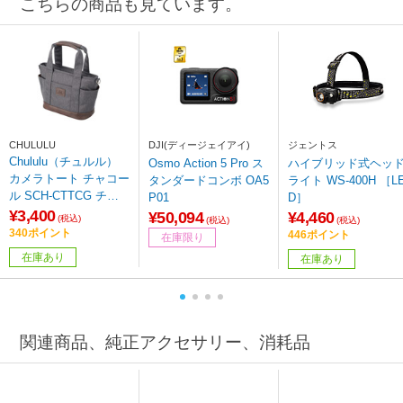
こちらの商品も見ています。
CHULULU
DJI(ディージェイアイ)
ジェントス
Chululu（チュルル）
Osmo Action 5 Pro ス
ハイブリッド式ヘッ
カメラトート チャコー
タンダードコンボ OA5
ライト WS-400H ［LE
ル SCH-CTTCG チャ
P01
D］
コールグレー
¥3,400
¥50,094
¥4,460
(税込)
(税込)
(税込)
340ポイント
446ポイント
在庫限り
在庫あり
在庫あり
関連商品、純正アクセサリー、消耗品