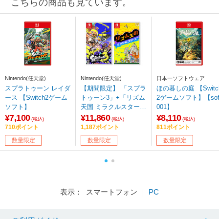
こちらの商品も見ています。
Nintendo(任天堂)
Nintendo(任天堂)
日本一ソフトウェア
スプラトゥーン レイダ
【期間限定】 「スプラ
ほの暮しの庭 【Switc
ース 【Switch2ゲーム
トゥーン3」+「リズム
2ゲームソフト】【so
ソフト】
天国 ミラクルスター
001】
ズ」 【Switchゲームソ
¥7,100
¥11,860
¥8,110
(税込)
(税込)
(税込)
フト】同時購入セット
710ポイント
1,187ポイント
811ポイント
数量限定
数量限定
数量限定
表示： スマートフォン ｜
PC