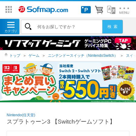
トップ
＞
ゲーム
＞
ニンテンドースイッチ（NintendoSwitch）
＞
スイッ
Nintendo(任天堂)
スプラトゥーン3 【Switchゲームソフト】